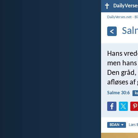
DailyVerse
DailyVerses.net
›
B
Sal
Hans vrede
men hans n
Den gråd,
afløses a
Salme 30:6
k
Læs
BDAN