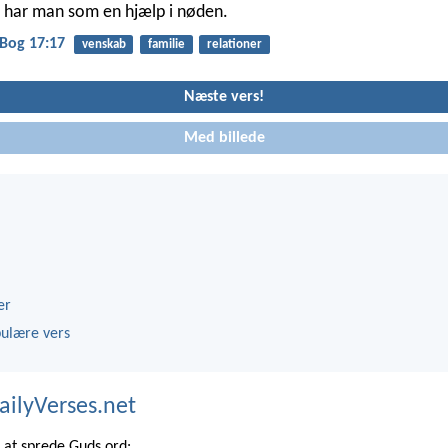
 har man som en hjælp i nøden.
Bog 17:17
venskab
familie
relationer
Næste vers!
Med billede
er
ulære vers
ailyVerses.net
at sprede Guds ord: