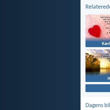
Relatered
Kær
Dagens bi