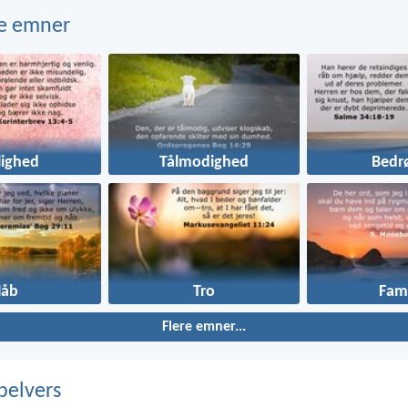
e emner
lighed
Tålmodighed
Bedr
Håb
Tro
Fami
Flere emner...
belvers