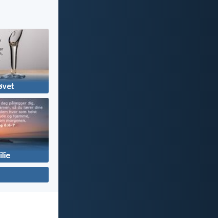
øvet
lie