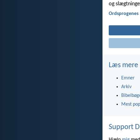
og slægtninge
Ordsprogenes 
Læs mere
Emner
Arkiv
Bibelbøg
Mest pop
Support D
Hjælp
mig
med 