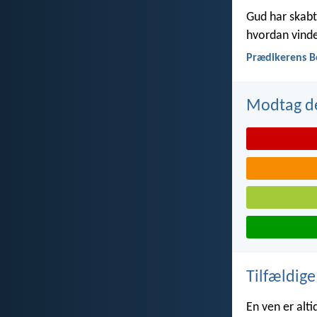
Gud har skabt 
hvordan vinde
Prædikerens B
Modtag de
Tilfældige
En ven er alti