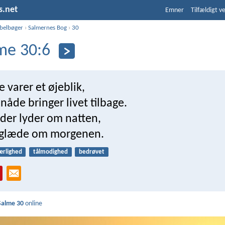
s.net
Emner
Tilfældigt v
ibelbøger
›
Salmernes Bog
›
30
me 30:6
 varer et øjeblik,
åde bringer livet tilbage.
 der lyder om natten,
f glæde om morgenen.
ærlighed
tålmodighed
bedrøvet
Salme 30
online