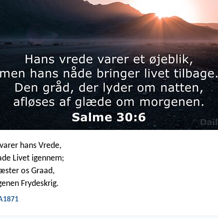
 varer hans Vrede,
de Livet igennem;
æster os Graad,
nen Frydeskrig.
DA1871