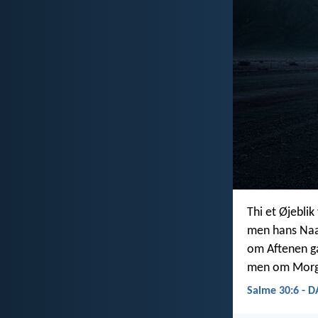
Thi et Øjeblik
men hans Naa
om Aftenen g
men om Morge
Salme 30:6 - 