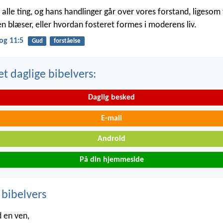
alle ting, og hans handlinger går over vores forstand, ligesom v
n blæser, eller hvordan fosteret formes i moderens liv.
og 11:5
Gud
forståelse
t daglige bibelvers:
Daglig besked
E-mail
Android
På din hjemmeside
 bibelvers
d en ven,