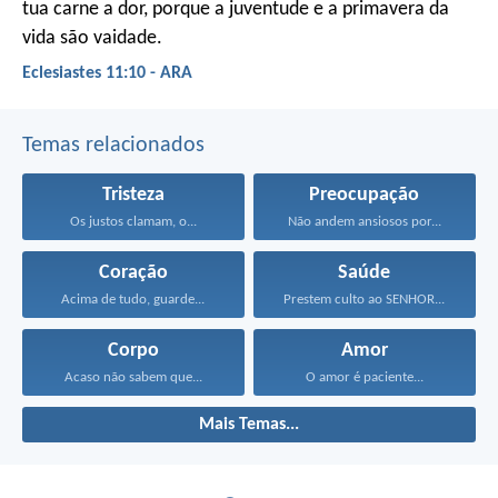
tua carne a dor, porque a juventude e a primavera da
vida são vaidade.
Eclesiastes 11:10 - ARA
Temas relacionados
Tristeza
Preocupação
Os justos clamam, o...
Não andem ansiosos por...
Coração
Saúde
Acima de tudo, guarde...
Prestem culto ao SENHOR...
Corpo
Amor
Acaso não sabem que...
O amor é paciente...
Mais Temas...