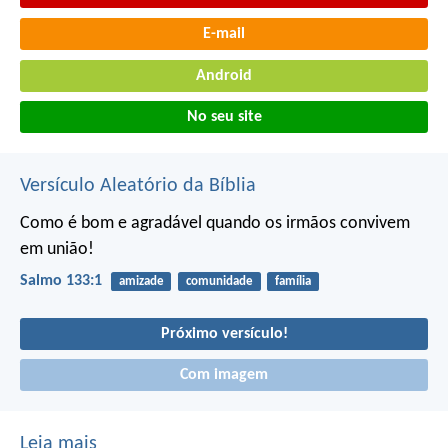
E-mail
Android
No seu site
Versículo Aleatório da Bíblia
Como é bom e agradável
quando os irmãos convivem
em união!
Salmo 133:1
amizade
comunidade
família
Próximo versículo!
Com imagem
Leia mais