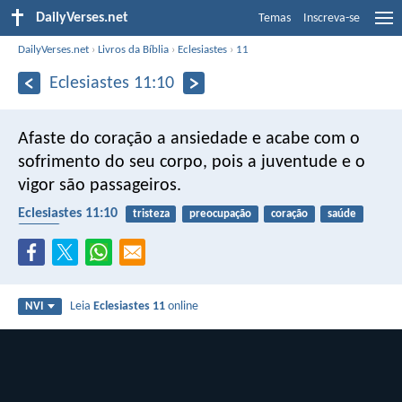
DailyVerses.net
Temas
Inscreva-se
DailyVerses.net
›
Livros da Bíblia
›
Eclesiastes
›
11
Eclesiastes 11:10
Afaste do coração a ansiedade
e acabe com o
sofrimento do seu corpo,
pois a juventude e o
vigor são passageiros.
Eclesiastes 11:10
tristeza
preocupação
coração
saúde
corpo
Leia
Eclesiastes 11
online
NVI