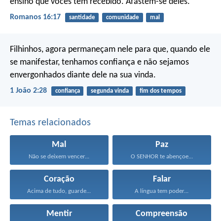
ensino que vocês têm recebido. Afastem-se deles.
Romanos 16:17
santidade
comunidade
mal
Filhinhos, agora permaneçam nele para que, quando ele
se manifestar, tenhamos confiança e não sejamos
envergonhados diante dele na sua vinda.
1 João 2:28
confiança
segunda vinda
fim dos tempos
Temas relacionados
Mal
Paz
Não se deixem vencer...
O SENHOR te abençoe...
Coração
Falar
Acima de tudo, guarde...
A língua tem poder...
Mentir
Compreensão