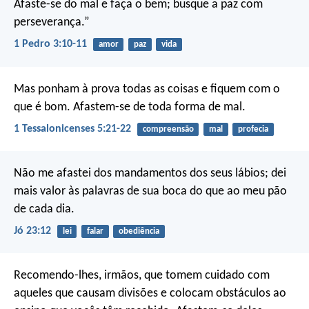
Afaste-se do mal e faça o bem;
busque a paz com
perseverança.”
1 Pedro 3:10-11
amor
paz
vida
Mas ponham à prova todas as coisas e fiquem com o
que é bom. Afastem-se de toda forma de mal.
1 Tessalonicenses 5:21-22
compreensão
mal
profecia
Não me afastei dos mandamentos dos seus lábios;
dei
mais valor às palavras de sua boca
do que ao meu pão
de cada dia.
Jó 23:12
lei
falar
obediência
Recomendo-lhes, irmãos, que tomem cuidado com
aqueles que causam divisões e colocam obstáculos ao