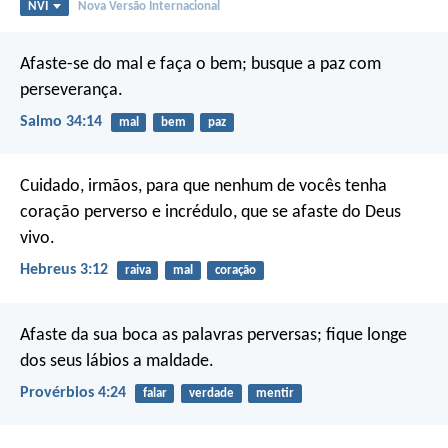
NVI
Nova Versão Internacional
Afaste-se do mal e faça o bem;
busque a paz com
perseverança.
Salmo 34:14
mal
bem
paz
Cuidado, irmãos, para que nenhum de vocês tenha
coração perverso e incrédulo, que se afaste do Deus
vivo.
Hebreus 3:12
raiva
mal
coração
Afaste da sua boca as palavras perversas;
fique longe
dos seus lábios a maldade.
Provérbios 4:24
falar
verdade
mentir