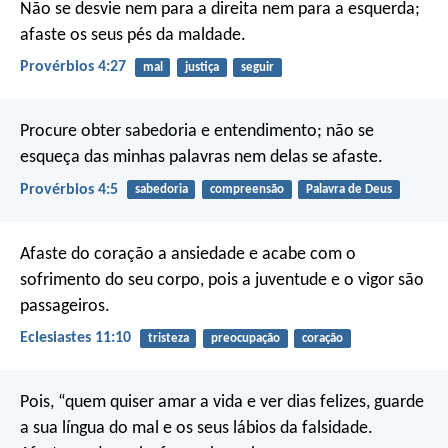
Não se desvie nem para a direita nem para a esquerda;
afaste os seus pés da maldade.
Provérbios 4:27
mal
justiça
seguir
Procure obter sabedoria e entendimento;
não se
esqueça das minhas palavras nem delas se afaste.
Provérbios 4:5
sabedoria
compreensão
Palavra de Deus
Afaste do coração a ansiedade
e acabe com o
sofrimento do seu corpo,
pois a juventude e o vigor são
passageiros.
Eclesiastes 11:10
tristeza
preocupação
coração
Pois, “quem quiser amar a vida
e ver dias felizes,
guarde
a sua língua do mal
e os seus lábios da falsidade.