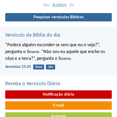
Justos
Seu
Do
Pesquisar versículos Bíblicos
Versículo da Bíblia do dia
“Poderá alguém esconder-se
sem que eu o veja?”,
pergunta o S
enhor
.
“Não sou eu aquele que enche os
céus e a terra?”,
pergunta o S
enhor
.
Jeremias 23:24
Deus
céu
Receba o Versículo Diário
Notificação diária
E-mail
Android