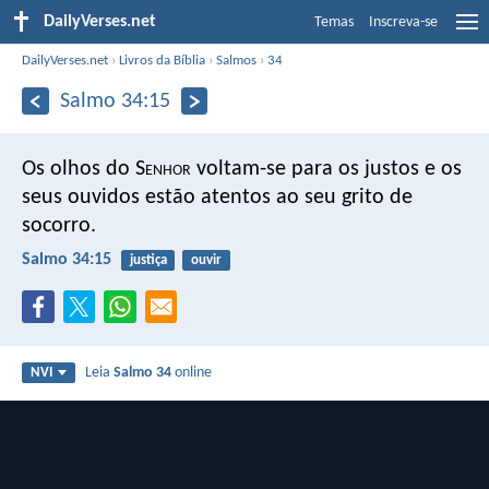
DailyVerses.net
Temas
Inscreva-se
DailyVerses.net
›
Livros da Bíblia
›
Salmos
›
34
Salmo 34:15
Os olhos do S
enhor
voltam-se para os justos
e os
seus ouvidos estão atentos ao seu grito de
socorro.
Salmo 34:15
justiça
ouvir
Leia
Salmo 34
online
NVI