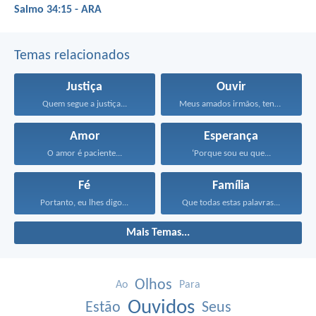
Salmo 34:15 - ARA
Temas relacionados
Justiça
Ouvir
Quem segue a justiça...
Meus amados irmãos, tenham...
Amor
Esperança
O amor é paciente...
‘Porque sou eu que...
Fé
Família
Portanto, eu lhes digo...
Que todas estas palavras...
Mais Temas...
Olhos
Ao
Para
Ouvidos
Estão
Seus