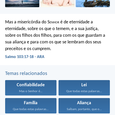
Mas a misericórdia do S
enhor
é de eternidade a
eternidade,
sobre os que o temem,
e a sua justiça,
sobre os filhos dos filhos,
para com os que guardam a
sua aliança
e para com os que se lembram dos seus
preceitos e os cumprem.
Salmo 103:17-18 - ARA
Temas relacionados
Confiabilidade
Lei
Mas o Senhor é...
Que todas estas palavras...
Família
Aliança
Que todas estas palavras...
Saibam, portanto, que o...