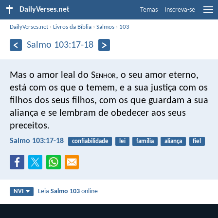
DailyVerses.net
Temas
Inscreva-se
DailyVerses.net
›
Livros da Bíblia
›
Salmos
›
103
Salmo 103:17-18
Mas o amor leal do S
enhor
,
o seu amor eterno,
está com os que o temem,
e a sua justiça com os
filhos dos seus filhos,
com os que guardam a sua
aliança
e se lembram de obedecer aos seus
preceitos.
Salmo 103:17-18
confiabilidade
lei
família
aliança
fiel
Leia
Salmo 103
online
NVI