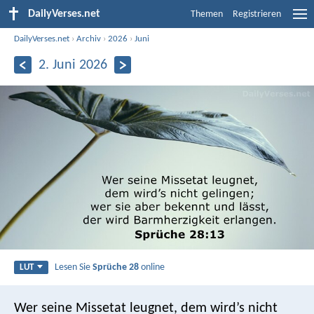
DailyVerses.net
Themen
Registrieren
DailyVerses.net
›
Archiv
›
2026
›
Juni
2. Juni 2026
Lesen Sie
Sprüche 28
online
LUT
Wer seine Missetat leugnet, dem wird’s nicht