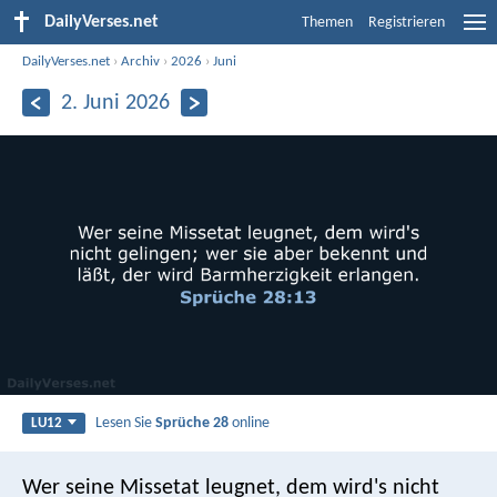
DailyVerses.net
Themen
Registrieren
DailyVerses.net
›
Archiv
›
2026
›
Juni
2. Juni 2026
Lesen Sie
Sprüche 28
online
LU12
Wer seine Missetat leugnet, dem wird's nicht