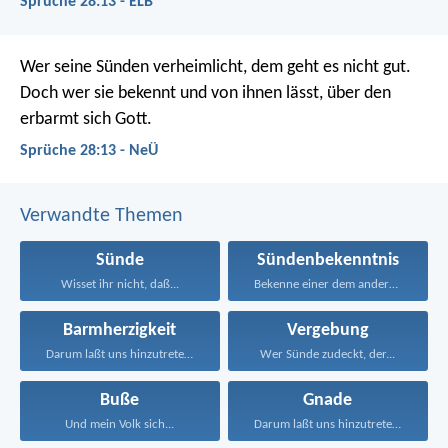
Sprüche 28:13 - ELB
Wer seine Sünden verheimlicht, dem geht es nicht gut.
Doch wer sie bekennt und von ihnen lässt, über den
erbarmt sich Gott.
Sprüche 28:13 - NeÜ
Verwandte Themen
Sünde
Sündenbekenntnis
Wisset ihr nicht, daß...
Bekenne einer dem andern...
Barmherzigkeit
Vergebung
Darum laßt uns hinzutreten...
Wer Sünde zudeckt, der...
Buße
Gnade
Und mein Volk sich...
Darum laßt uns hinzutreten...