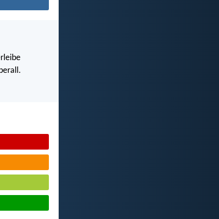
rleibe
erall.