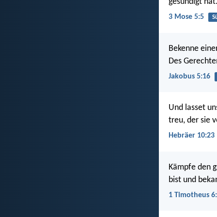
gesündigt hat
3 Mose 5:5
S
Bekenne einer
Des Gerechten
Jakobus 5:16
Und lasset un
treu, der sie 
Hebräer 10:23
Kämpfe den gu
bist und beka
1 Timotheus 6