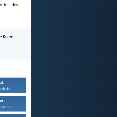
ottes, des
le Kniee
us
sah sie...
en
üte dich...