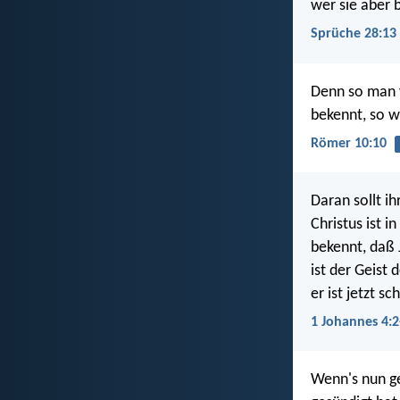
wer sie aber 
Sprüche 28:13
Denn so man 
bekennt, so w
Römer 10:10
Daran sollt ih
Christus ist i
bekennt, daß 
ist der Geist
er ist jetzt s
1 Johannes 4:2
Wenn's nun ge