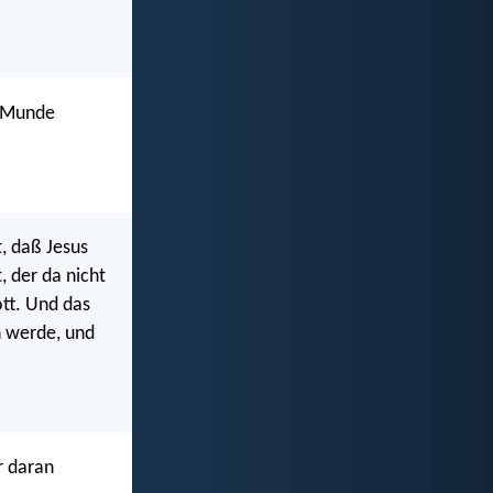
m Munde
t, daß Jesus
, der da nicht
ott. Und das
n werde, und
r daran