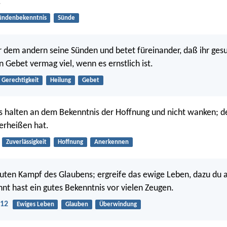
.
ündenbekenntnis
Sünde
 dem andern seine Sünden und betet füreinander, daß ihr ges
 Gebet vermag viel, wenn es ernstlich ist.
Gerechtigkeit
Heilung
Gebet
s halten an dem Bekenntnis der Hoffnung und nicht wanken; de
verheißen hat.
Zuverlässigkeit
Hoffnung
Anerkennen
ten Kampf des Glaubens; ergreife das ewige Leben, dazu du 
nnt hast ein gutes Bekenntnis vor vielen Zeugen.
:12
Ewiges Leben
Glauben
Überwindung