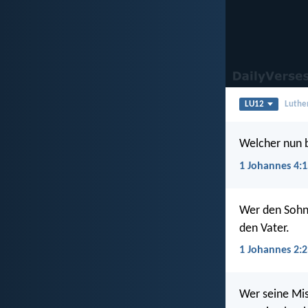
LU12
Luthe
Welcher nun b
1 Johannes 4:1
Wer den Sohn 
den Vater.
1 Johannes 2:2
Wer seine Mis