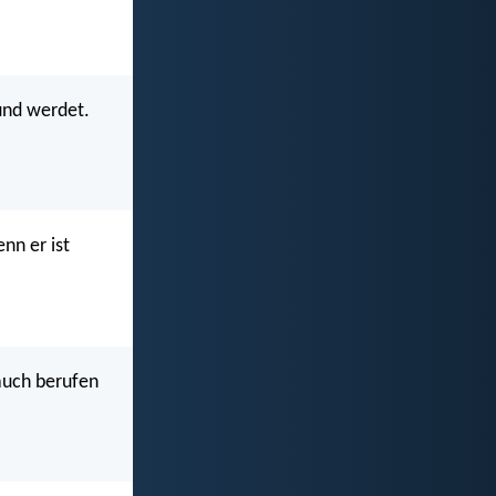
und werdet.
nn er ist
auch berufen