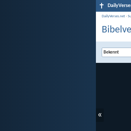
DailyVerse
DailyVerses.net
›
S
Bibelve
«