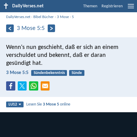
DailyVerses.net
Themen
Registrieren
DailyVerses.net
›
Bibel Bücher
›
3 Mose
›
5
3 Mose 5:5
Wenn's nun geschieht, daß er sich an einem
verschuldet und bekennt, daß er daran
gesündigt hat.
3 Mose 5:5
Sündenbekenntnis
Sünde
Lesen Sie
3 Mose 5
online
LU12