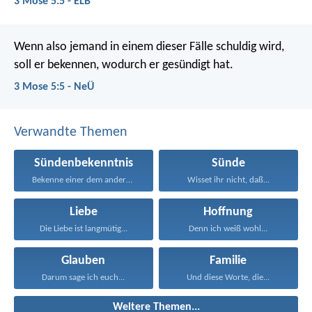
3 Mose 5:5 - ELB
Wenn also jemand in einem dieser Fälle schuldig wird,
soll er bekennen, wodurch er gesündigt hat.
3 Mose 5:5 - NeÜ
Verwandte Themen
Sündenbekenntnis
Sünde
Bekenne einer dem andern...
Wisset ihr nicht, daß...
Liebe
Hoffnung
Die Liebe ist langmütig...
Denn ich weiß wohl...
Glauben
Familie
Darum sage ich euch...
Und diese Worte, die...
Weitere Themen...