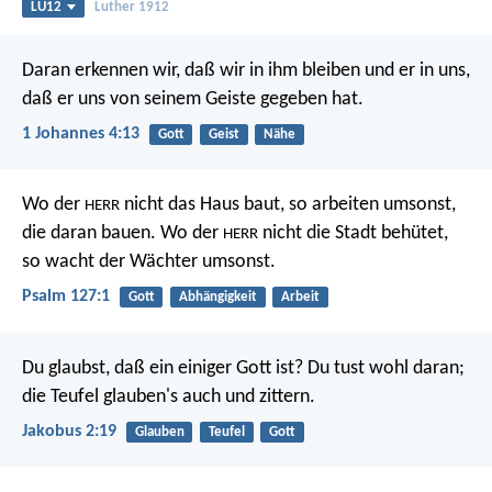
LU12
Luther 1912
Daran erkennen wir, daß wir in ihm bleiben und er in uns,
daß er uns von seinem Geiste gegeben hat.
1 Johannes 4:13
Gott
Geist
Nähe
Wo der
nicht das Haus baut,
so arbeiten umsonst,
HERR
die daran bauen.
Wo der
nicht die Stadt behütet,
HERR
so wacht der Wächter umsonst.
Psalm 127:1
Gott
Abhängigkeit
Arbeit
Du glaubst, daß ein einiger Gott ist? Du tust wohl daran;
die Teufel glauben's auch und zittern.
Jakobus 2:19
Glauben
Teufel
Gott