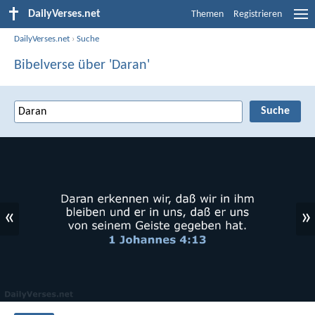
DailyVerses.net
Themen
Registrieren
DailyVerses.net
›
Suche
Bibelverse über 'Daran'
«
»