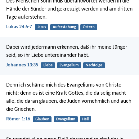
Des Menschen Sohn muß überantwortet werden in die
Hände der Sünder und gekreuzigt werden und am dritten
Tage auferstehen.
Lukas 24:6-7
Jesus
Auferstehung
Ostern
Dabei wird jedermann erkennen, daß ihr meine Jünger
seid, so ihr Liebe untereinander habt.
Johannes 13:35
Liebe
Evangelium
Nachfolge
Denn ich schäme mich des Evangeliums von Christo
nicht; denn es ist eine Kraft Gottes, die da selig macht
alle, die daran glauben, die Juden vornehmlich und auch
die Griechen.
Römer 1:16
Glauben
Evangelium
Heil