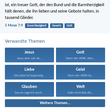
ist, ein treuer Gott, der den Bund und die Barmherzigkeit
hält denen, die ihn lieben und seine Gebote halten, in
tausend Glieder.
5 Mose 7:9
Zuverlässigkeit
Gesetz
Gott
Verwandte Themen
Jesus
Gott
Jesus aber sah sie...
Denn der HERR, dein...
Liebe
Geist
Die Liebe ist langmütig...
Denn der HERR ist...
Glauben
Welt
Darum sage ich euch...
Habt nicht lieb die...
Weitere Themen...