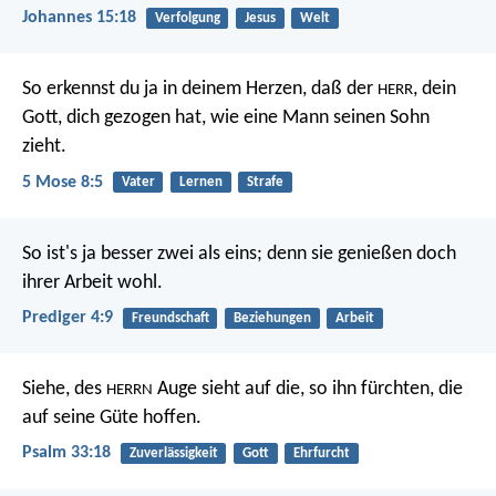
Johannes 15:18
Verfolgung
Jesus
Welt
So erkennst du ja in deinem Herzen, daß der
, dein
HERR
Gott, dich gezogen hat, wie eine Mann seinen Sohn
zieht.
5 Mose 8:5
Vater
Lernen
Strafe
So ist's ja besser zwei als eins; denn sie genießen doch
ihrer Arbeit wohl.
Prediger 4:9
Freundschaft
Beziehungen
Arbeit
Siehe, des
Auge sieht auf die, so ihn fürchten,
die
HERRN
auf seine Güte hoffen.
Psalm 33:18
Zuverlässigkeit
Gott
Ehrfurcht