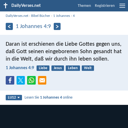
DailyVerses.net
Themen
Registrieren
DailyVerses.net
›
Bibel Bücher
›
1 Johannes
›
4
1 Johannes 4:9
Daran ist erschienen die Liebe Gottes gegen uns,
daß Gott seinen eingeborenen Sohn gesandt hat
in die Welt, daß wir durch ihn leben sollen.
1 Johannes 4:9
Liebe
Jesus
Leben
Welt
Lesen Sie
1 Johannes 4
online
LU12