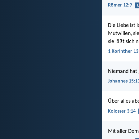
Römer 12:9
L
Die Liebe ist 
Mutwillen, sie
sie läßt sich 
1 Korinther 13
Niemand hat g
Johannes 15:1
Über alles ab
Kolosser 3:14
Mit aller Dem