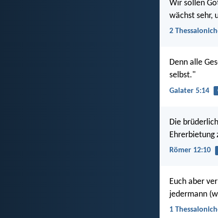
Wir sollen Got
wächst sehr, 
2 Thessalonich
Denn alle Ges
selbst."
Galater 5:14
Die brüderlic
Ehrerbietung 
Römer 12:10
Euch aber ve
jedermann (wi
1 Thessalonich