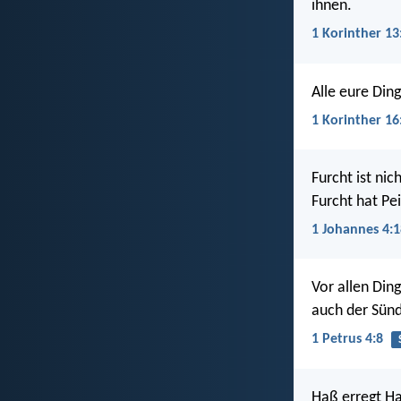
ihnen.
1 Korinther 13
Alle eure Din
1 Korinther 16
Furcht ist nic
Furcht hat Pei
1 Johannes 4:1
Vor allen Din
auch der Sün
1 Petrus 4:8
Haß erregt H