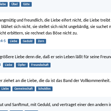
iebe
Übel
Güte
langmütig und freundlich, die Liebe eifert nicht, die Liebe treibt
 blähet sich nicht, sie stellet sich nicht ungebärdig, sie suchet n
nicht erbittern, sie rechnet das Böse nicht zu.
:4-5
Liebe
Geduld
Zorn
rößere Liebe denn die, daß er sein Leben läßt für seine Freun
3
Liebe
Opfer
Freundschaft
er ziehet an die Liebe, die da ist das Band der Vollkommenheit.
Liebe
Gemeinschaft
Schuldlos
ut und Sanftmut, mit Geduld, und vertraget einer den andern in