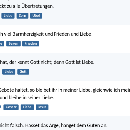
ckt zu alle Übertretungen.
Liebe
Zorn
Übel
h viel Barmherzigkeit und Frieden und Liebe!
be
Segen
Frieden
hat, der kennt Gott nicht; denn Gott ist Liebe.
Liebe
Gott
ebote haltet, so bleibet ihr in meiner Liebe, gleichwie ich mei
und bleibe in seiner Liebe.
0
Gesetz
Liebe
Jesus
 nicht falsch. Hasset das Arge, hanget dem Guten an.