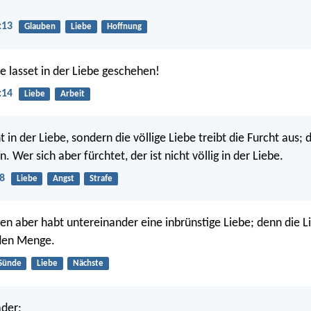
:13
Glauben
Liebe
Hoffnung
ge lasset in der Liebe geschehen!
:14
Liebe
Arbeit
ht in der Liebe, sondern die völlige Liebe treibt die Furcht aus; 
n. Wer sich aber fürchtet, der ist nicht völlig in der Liebe.
8
Liebe
Angst
Strafe
gen aber habt untereinander eine inbrünstige Liebe; denn die L
den Menge.
Sünde
Liebe
Nächste
ader;