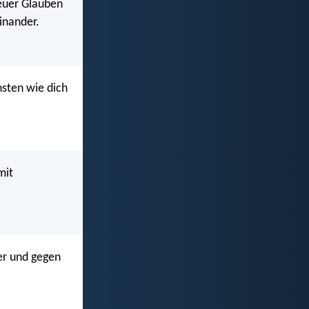
 euer Glauben
inander.
hsten wie dich
mit
er und gegen