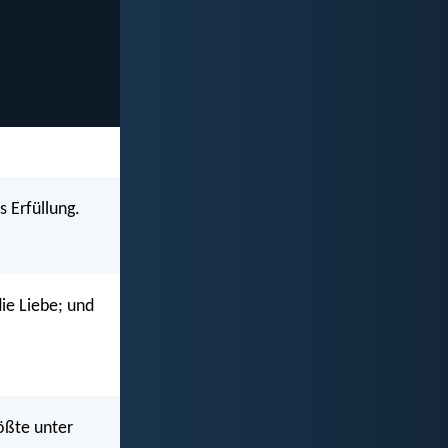
 Erfüllung.
die Liebe; und
rößte unter