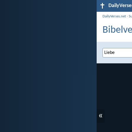
DailyVerse
DailyVerses.net
›
S
Bibelve
«