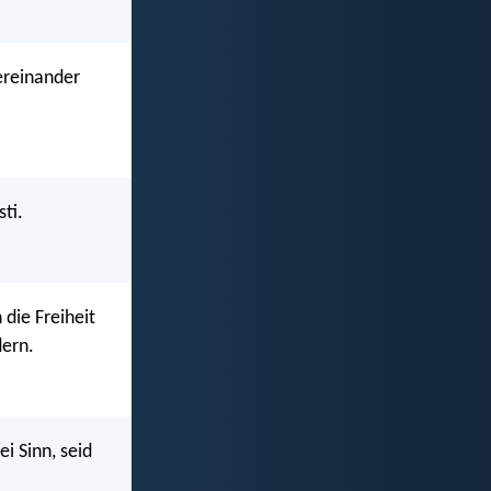
ereinander
ti.
 die Freiheit
dern.
ei Sinn, seid