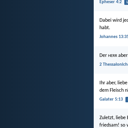
Epheser 4:2
Dabei wird je
habt.
Johannes 13:3
Der
aber 
HERR
2 Thessalonich
Ihr aber, lieb
dem Fleisch n
Galater 5:13
Zuletzt, liebe
friedsam! so 