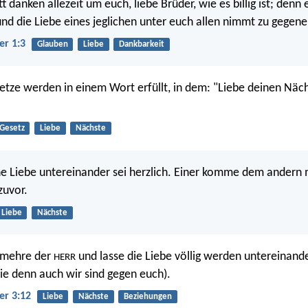
t danken allezeit um euch, liebe Brüder, wie es billig ist; denn
und die Liebe eines jeglichen unter euch allen nimmt zu gegene
er 1:3
Glauben
Liebe
Dankbarkeit
etze werden in einem Wort erfüllt, in dem: "Liebe deinen Näc
Gesetz
Liebe
Nächste
he Liebe untereinander sei herzlich. Einer komme dem andern 
zuvor.
Liebe
Nächste
rmehre der
und lasse die Liebe völlig werden untereinand
HERR
e denn auch wir sind gegen euch).
er 3:12
Liebe
Nächste
Beziehungen