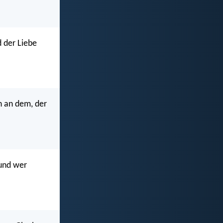
d der Liebe
n an dem, der
 und wer