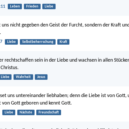
:11
Leben
Frieden
Liebe
 uns nicht gegeben den Geist der Furcht, sondern der Kraft un
.
:7
Liebe
Selbstbeherrschung
Kraft
er rechtschaffen sein in der Liebe und wachsen in allen Stücke
 Christus.
Liebe
Wahrheit
Jesus
asset uns untereinander liebhaben; denn die Liebe ist von Gott,
st von Gott geboren und kennt Gott.
Liebe
Nächste
Freundschaft