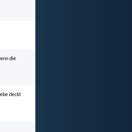
denn die
iebe deckt