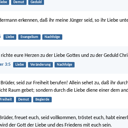
Liebe
Demut
Geduld
dermann erkennen, daß ihr meine Jünger seid, so ihr Liebe unt
5
Liebe
Evangelium
Nachfolge
richte eure Herzen zu der Liebe Gottes und zu der Geduld Chris
er 3:5
Liebe
Veränderung
Nachfolge
e Brüder, seid zur Freiheit berufen! Allein sehet zu, daß ihr durch
icht Raum gebet; sondern durch die Liebe diene einer dem an
Freiheit
Demut
Begierde
 Brüder, freuet euch, seid vollkommen, tröstet euch, habt einerl
wird der Gott der Liebe und des Friedens mit euch sein.