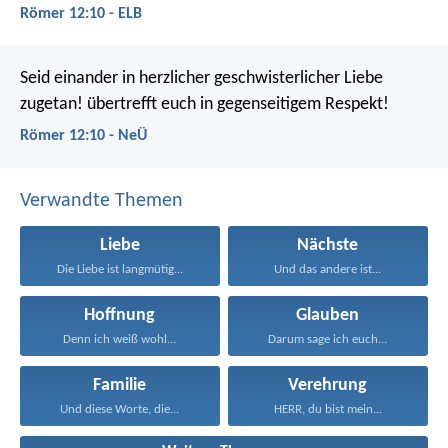
Römer 12:10 - ELB
Seid einander in herzlicher geschwisterlicher Liebe
zugetan! übertrefft euch in gegenseitigem Respekt!
Römer 12:10 - NeÜ
Verwandte Themen
Liebe
Nächste
Die Liebe ist langmütig...
Und das andere ist...
Hoffnung
Glauben
Denn ich weiß wohl...
Darum sage ich euch...
Familie
Verehrung
Und diese Worte, die...
HERR, du bist mein...