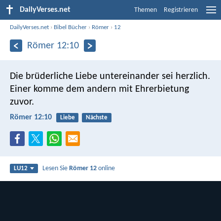
DailyVerses.net
Themen
Registrieren
DailyVerses.net
›
Bibel Bücher
›
Römer
›
12
Römer 12:10
Die brüderliche Liebe untereinander sei herzlich.
Einer komme dem andern mit Ehrerbietung
zuvor.
Römer 12:10
Liebe
Nächste
Lesen Sie
Römer 12
online
LU12