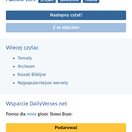
Psalmów 133:1
przyjaźń
społeczność
rodzina
Nastepny cytat!
Z ze zdjeciem
Wiecej czytac
Tematy
Arciwum
Ksiazki Biblijne
Najpopularniejsze wersety
Wsparcie DailyVerses.net
Pomoz dla
mnie
glosic Slowo Boze:
Podarować