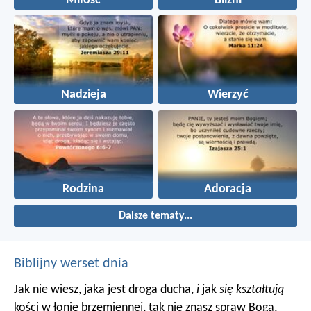
Miłość
Bliźni
Nadzieja
Wierzyć
Rodzina
Adoracja
Dalsze tematy...
Biblijny werset dnia
Jak nie wiesz, jaka jest droga ducha,
i
jak
się kształtują
kości w łonie brzemiennej, tak nie znasz spraw Boga,