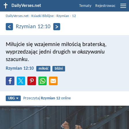
DailyVerses.net
Tematy
Rejestrowac
DailyVerses.net
›
Ksiazki Biblijne
›
Rzymian
›
12
Rzymian 12:10
Miłujcie się wzajemnie miłością braterską,
wyprzedzając jedni drugich w
okazywaniu
szacunku.
Rzymian 12:10
miłość
bliźni
Przeczytaj
Rzymian 12
online
UBG