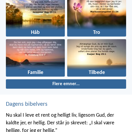
Håb
Tro
Familie
Tilbede
Flere emner...
Dagens bibelvers
Nu skal I leve et rent og helligt liv, ligesom Gud, der
kaldte jer, er hellig. Der står jo skrevet: „I skal være
hellige, for jeg er hellig.”