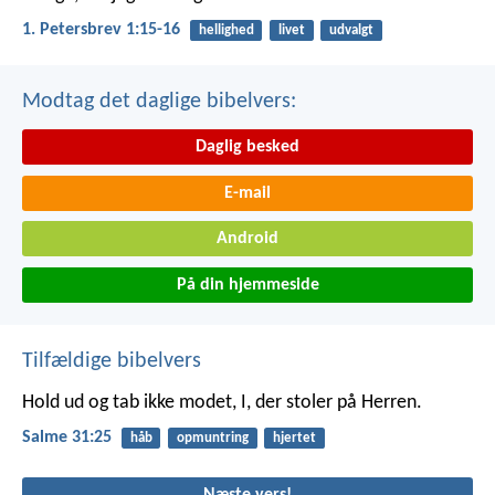
1. Petersbrev 1:15-16
hellighed
livet
udvalgt
Modtag det daglige bibelvers:
Daglig besked
E-mail
Android
På din hjemmeside
Tilfældige bibelvers
Hold ud og tab ikke modet,
I, der stoler på Herren.
Salme 31:25
håb
opmuntring
hjertet