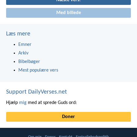
Næste vers!
Med billede
Læs mere
Emner
Arkiv
Bibelbøger
Mest populære vers
Support DailyVerses.net
Hjælp
mig
med at sprede Guds ord:
Doner