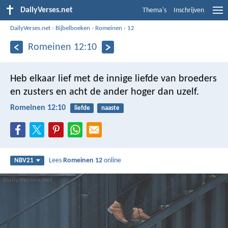
DailyVerses.net
Thema's
Inschrijven
DailyVerses.net
›
Bijbelboeken
›
Romeinen
›
12
Romeinen 12:10
Heb elkaar lief met de innige liefde van broeders
en zusters en acht de ander hoger dan uzelf.
Romeinen 12:10
liefde
naaste
Lees
Romeinen 12
online
NBV21