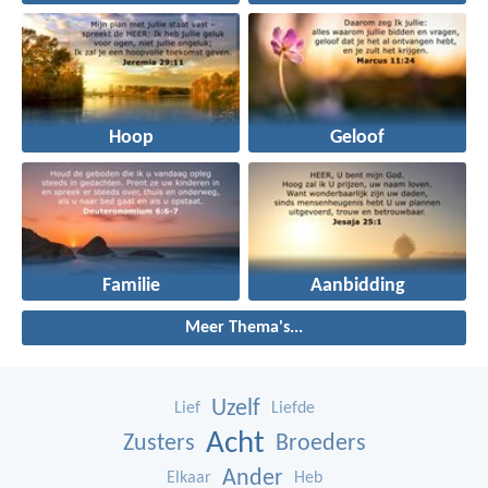
Hoop
Geloof
Familie
Aanbidding
Meer Thema's...
Uzelf
Lief
Liefde
Acht
Zusters
Broeders
Ander
Elkaar
Heb