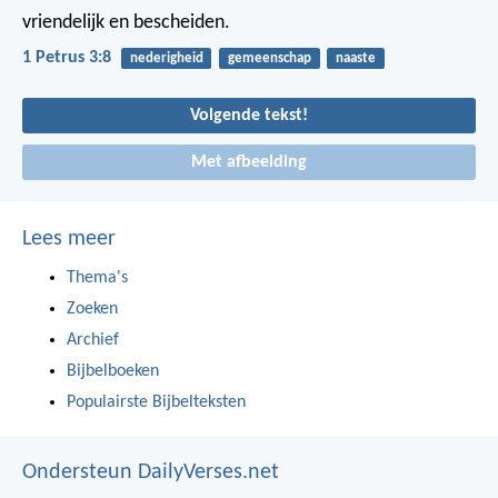
vriendelijk en bescheiden.
1 Petrus 3:8
nederigheid
gemeenschap
naaste
Volgende tekst!
Met afbeelding
Lees meer
Thema's
Zoeken
Archief
Bijbelboeken
Populairste Bijbelteksten
Ondersteun DailyVerses.net