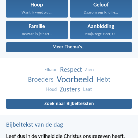
Hoop
Geloof
Want Ik weet wat...
Daarom zeg Ik jullie...
Familie
Aanbidding
Bewaar in je hart...
Jesaja zegt: Heer, U...
Meer Thema's...
Respect
Elkaar
Zien
Voorbeeld
Broeders
Hebt
Zusters
Houd
Laat
Zoek naar Bijbelteksten
Bijbeltekst van de dag
Leef dus in de vrijheid die Christus ons gegeven heeft.