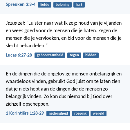
Spreuken 3:3-4
liefde
beloning
hart
Jezus zei:
"Luister naar wat Ik zeg: houd van je vijanden
en wees goed voor de mensen die je haten. Zegen de
mensen die je vervloeken, en bid voor de mensen die je
slecht behandelen."
Lucas 6:27-28
gehoorzaamheid
zegen
bidden
En de dingen die de ongelovige mensen onbelangrijk en
waardeloos vinden, gebruikt God juist om te laten zien
dat je niets hebt aan de dingen die de mensen zo
belangrijk vinden. Zo kan dus niemand bij God over
zichzelf opscheppen.
1 Korintiërs 1:28-29
nederigheid
roeping
wereld