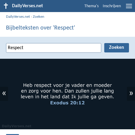
DailyVerses.net
Thema's
Inschrijven
DailyVerses.net
›
Zoeken
Bijbelteksten over 'Respect'
«
»