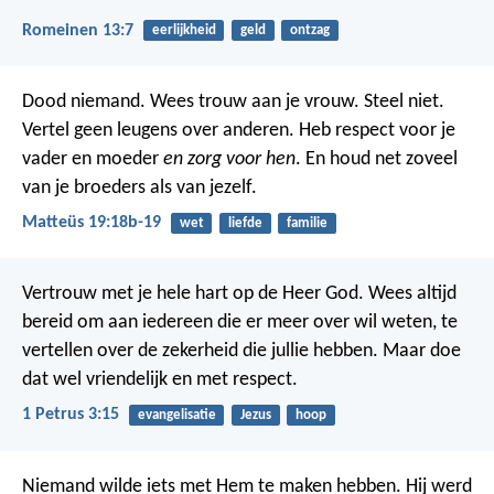
Romeinen 13:7
eerlijkheid
geld
ontzag
Dood niemand. Wees trouw aan je vrouw. Steel niet.
Vertel geen leugens over anderen. Heb respect voor je
vader en moeder
en zorg voor hen
. En houd net zoveel
van je broeders als van jezelf.
Matteüs 19:18b-19
wet
liefde
familie
Vertrouw met je hele hart op de Heer God. Wees altijd
bereid om aan iedereen die er meer over wil weten, te
vertellen over de zekerheid die jullie hebben. Maar doe
dat wel vriendelijk en met respect.
1 Petrus 3:15
evangelisatie
Jezus
hoop
Niemand wilde iets met Hem te maken hebben.
Hij werd