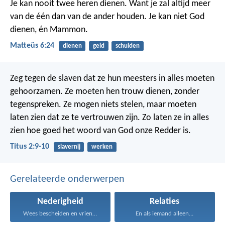
Je kan nooit twee heren dienen. Want je zal altijd meer
van de één dan van de ander houden. Je kan niet God
dienen, én Mammon.
Matteüs 6:24
dienen
geld
schulden
Zeg tegen de slaven dat ze hun meesters in alles moeten
gehoorzamen. Ze moeten hen trouw dienen, zonder
tegenspreken. Ze mogen niets stelen, maar moeten
laten zien dat ze te vertrouwen zijn. Zo laten ze in alles
zien hoe goed het woord van God onze Redder is.
Titus 2:9-10
slavernij
werken
Gerelateerde onderwerpen
Nederigheid
Relaties
Wees bescheiden en vriendelijk...
En als iemand alleen...