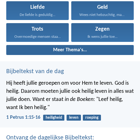
Liefde
Geld
De liefde is geduldig...
Wees niet hebzuchtig, maar...
Trots
Zegen
Overmoedige mensen staan uiteindelijk...
Ik wens jullie toe...
Meer Thema's...
Bijbeltekst van de dag
Hij heeft jullie geroepen om voor Hem te leven. God is
heilig. Daarom moeten jullie ook heilig leven in alles wat
jullie doen. Want er staat
in de Boeken
: "Leef heilig,
want Ik ben heilig."
1 Petrus 1:15-16
heiligheid
leven
roeping
Ontvang de dagelijkse Bijbeltekst: