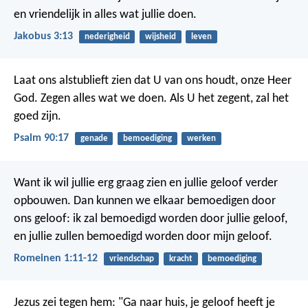
en vriendelijk in alles wat jullie doen.
Jakobus 3:13
nederigheid
wijsheid
leven
Laat ons alstublieft zien dat U van ons houdt, onze Heer
God.
Zegen alles wat we doen.
Als U het zegent, zal het
goed zijn.
Psalm 90:17
genade
bemoediging
werken
Want ik wil jullie erg graag zien en jullie geloof verder
opbouwen. Dan kunnen we elkaar bemoedigen door
ons geloof: ik zal bemoedigd worden door jullie geloof,
en jullie zullen bemoedigd worden door mijn geloof.
Romeinen 1:11-12
vriendschap
kracht
bemoediging
Jezus zei tegen hem: "Ga naar huis, je geloof heeft je