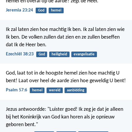
hemel en overal op de aarde? zegt de Heer.
Jeremia 23:24
God
hemel
Ik zal laten zien hoe machtig Ik ben. Ik zal laten zien wie
Ik ben. De volken zullen dat zien en ze zullen beseffen
dat Ik de Heer ben.
Ezechiël 38:23
God
heiligheid
evangelisatie
God, laat tot in de hoogste hemel zien hoe machtig U
bent!
Laat over heel de aarde zien hoe geweldig U bent!
Psalm 57:6
hemel
wereld
aanbidding
Jezus antwoordde: "Luister goed! Ik zeg je dat je alleen
bij het Koninkrijk van God kan horen als je opnieuw
geboren bent."