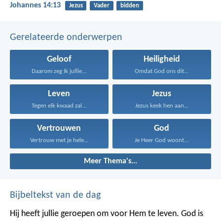
Johannes 14:13
Jezus
Vader
bidden
Gerelateerde onderwerpen
Geloof
Heiligheid
Daarom zeg Ik jullie...
Omdat God ons dit...
Leven
Jezus
Tegen elk kwaad zal...
Jezus keek hen aan...
Vertrouwen
God
Vertrouw met je hele...
Je Heer God woont...
Meer Thema's...
Bijbeltekst van de dag
Hij heeft jullie geroepen om voor Hem te leven. God is