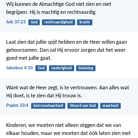
Wij kunnen de Almachtige God niet zien en niet
begrijpen.
Hij is machtig en rechtvaardig.
Job 37:23
God
rechtvaardigheid
kracht
Laat zien dat jullie
spijt hebben en
de Heer willen gaan
gehoorzamen. Dan zal Hij ervoor zorgen dat het weer
goed met jullie gaat.
Jakobus 4:10
God
nederigheid
beloning
Want wat de Heer zegt, is te vertrouwen.
Aan alles wat
Hij doet, is te zien dat Hij trouw is.
Psalm 33:4
betrouwbaarheid
Woord van God
waarheid
Kinderen, we moeten niet alleen zéggen dat we van
elkaar houden, maar we moeten dat óók laten zien met