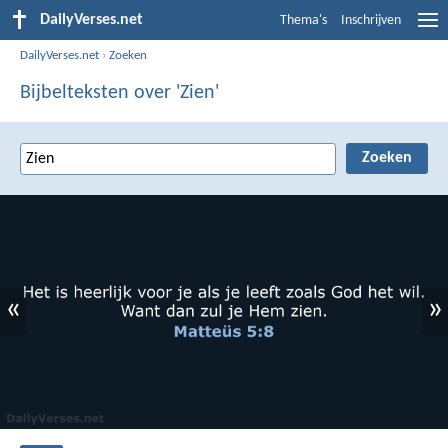
DailyVerses.net
Thema's
Inschrijven
DailyVerses.net
›
Zoeken
Bijbelteksten over 'Zien'
«
»