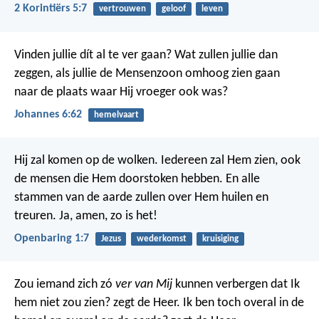
2 Korintiërs 5:7
vertrouwen
geloof
leven
Vinden jullie dít al te ver gaan? Wat zullen jullie dan
zeggen, als jullie de Mensenzoon omhoog zien gaan
naar de plaats waar Hij vroeger ook was?
Johannes 6:62
hemelvaart
Hij zal komen op de wolken. Iedereen zal Hem zien, ook
de mensen die Hem doorstoken hebben. En alle
stammen van de aarde zullen over Hem huilen en
treuren. Ja, amen, zo is het!
Openbaring 1:7
Jezus
wederkomst
kruisiging
Zou iemand zich zó
ver van Mij
kunnen verbergen dat Ik
hem niet zou zien? zegt de Heer. Ik ben toch overal in de