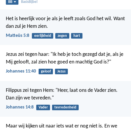
BB
BasisBijbel
Het is heerlijk voor je als je leeft zoals God het wil.
Want
dan zul je Hem zien.
Matteüs 5:8
eerlijkheid
zegen
hart
Jezus zei tegen haar: "Ik heb je toch gezegd dat je, als je
Mij gelooft, zal zien hoe goed en machtig God is?"
Johannes 11:40
geloof
Jezus
Filippus zei tegen Hem: "Heer, laat ons de Vader zien.
Dan zijn we tevreden."
Johannes 14:8
Vader
tevredenheid
Maar wij kijken uit naar iets wat er nog níet is. En we