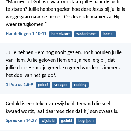
"Mannen uit Galilea, waarom staan jullie naar de lucht
te staren? Jullie hebben gezien hoe deze Jezus bij jullie is
weggegaan naar de hemel. Op dezelfde manier zal Hij
weer terugkomen."
Handelingen 1:10-11
hemelvaart
wederkomst
hemel
Jullie hebben Hem nog nooit gezien. Toch houden jullie
van Hem. Jullie geloven Hem en zijn heel erg blij dat
jullie door Hem zijn gered. En gered worden is immers
het doel van het geloof.
1 Petrus 1:8-9
geloof
vreugde
redding
Geduld is een teken van wijsheid.
Iemand die snel
kwaad wordt, laat daarmee zien dat hij een dwaas is.
Spreuken 14:29
wijsheid
geduld
begrijpen