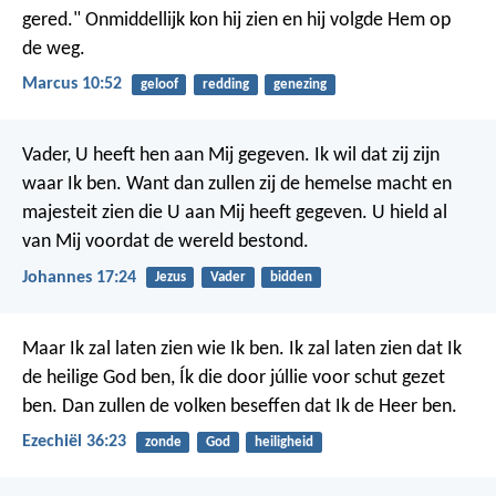
gered." Onmiddellijk kon hij zien en hij volgde Hem op
de weg.
Marcus 10:52
geloof
redding
genezing
Vader, U heeft hen aan Mij gegeven. Ik wil dat zij zijn
waar Ik ben. Want dan zullen zij de hemelse macht en
majesteit zien die U aan Mij heeft gegeven. U hield al
van Mij voordat de wereld bestond.
Johannes 17:24
Jezus
Vader
bidden
Maar Ik zal laten zien wie Ik ben. Ik zal laten zien dat Ik
de heilige God ben, Ík die door júllie voor schut gezet
ben. Dan zullen de volken beseffen dat Ik de Heer ben.
Ezechiël 36:23
zonde
God
heiligheid