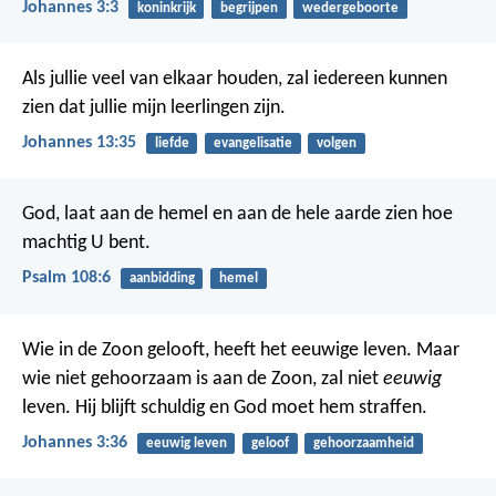
Johannes 3:3
koninkrijk
begrijpen
wedergeboorte
Als jullie veel van elkaar houden, zal iedereen kunnen
zien dat jullie mijn leerlingen zijn.
Johannes 13:35
liefde
evangelisatie
volgen
God, laat aan de hemel en aan de hele aarde zien
hoe
machtig U bent.
Psalm 108:6
aanbidding
hemel
Wie in de Zoon gelooft, heeft het eeuwige leven. Maar
wie niet gehoorzaam is aan de Zoon, zal niet
eeuwig
leven. Hij blijft schuldig en God moet hem straffen.
Johannes 3:36
eeuwig leven
geloof
gehoorzaamheid