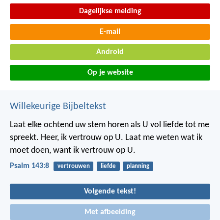
Dagelijkse melding
E-mail
Android
Op je website
Willekeurige Bijbeltekst
Laat elke ochtend uw stem horen
als U vol liefde tot me
spreekt.
Heer, ik vertrouw op U.
Laat me weten wat ik
moet doen,
want ik vertrouw op U.
Psalm 143:8
vertrouwen
liefde
planning
Volgende tekst!
Met afbeelding