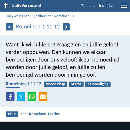
DailyVerses.net
Thema's
Inschrijven
DailyVerses.net
›
Bijbelboeken
›
Romeinen
›
1
Romeinen 1:11-12
Want ik wil jullie erg graag zien en jullie geloof
verder opbouwen. Dan kunnen we elkaar
bemoedigen door ons geloof: ik zal bemoedigd
worden door jullie geloof, en jullie zullen
bemoedigd worden door mijn geloof.
Romeinen 1:11-12
vriendschap
kracht
bemoediging
geloof
Lees
Romeinen 1
online
BB