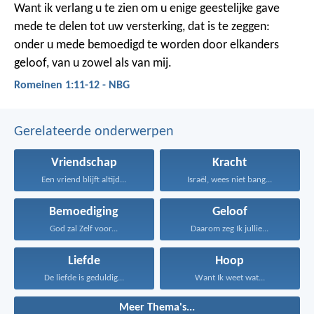
Want ik verlang u te zien om u enige geestelijke gave
mede te delen tot uw versterking, dat is te zeggen:
onder u mede bemoedigd te worden door elkanders
geloof, van u zowel als van mij.
Romeinen 1:11-12 - NBG
Gerelateerde onderwerpen
Vriendschap
Kracht
Een vriend blijft altijd...
Israël, wees niet bang...
Bemoediging
Geloof
God zal Zelf voor...
Daarom zeg Ik jullie...
Liefde
Hoop
De liefde is geduldig...
Want Ik weet wat...
Meer Thema's...