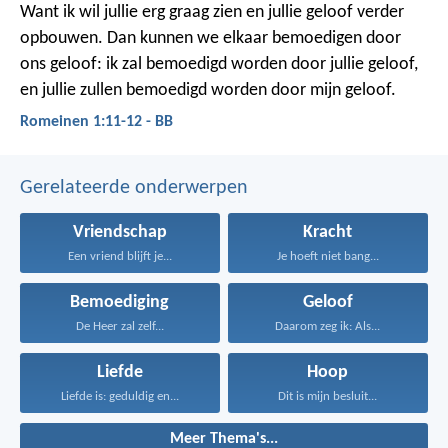
Want ik wil jullie erg graag zien en jullie geloof verder
opbouwen. Dan kunnen we elkaar bemoedigen door
ons geloof: ik zal bemoedigd worden door jullie geloof,
en jullie zullen bemoedigd worden door mijn geloof.
Romeinen 1:11-12 - BB
Gerelateerde onderwerpen
Vriendschap
Kracht
Een vriend blijft je...
Je hoeft niet bang...
Bemoediging
Geloof
De Heer zal zelf...
Daarom zeg ik: Als...
Liefde
Hoop
Liefde is: geduldig en...
Dit is mijn besluit...
Meer Thema's...