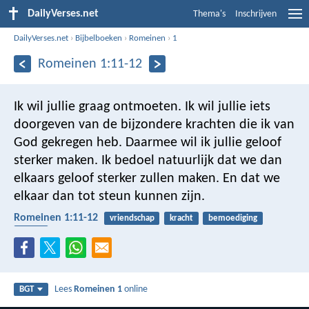
DailyVerses.net
Thema's
Inschrijven
DailyVerses.net
›
Bijbelboeken
›
Romeinen
›
1
Romeinen 1:11-12
Ik wil jullie graag ontmoeten. Ik wil jullie iets
doorgeven van de bijzondere krachten die ik van
God gekregen heb. Daarmee wil ik jullie geloof
sterker maken. Ik bedoel natuurlijk dat we dan
elkaars geloof sterker zullen maken. En dat we
elkaar dan tot steun kunnen zijn.
Romeinen 1:11-12
vriendschap
kracht
bemoediging
geloof
Lees
Romeinen 1
online
BGT