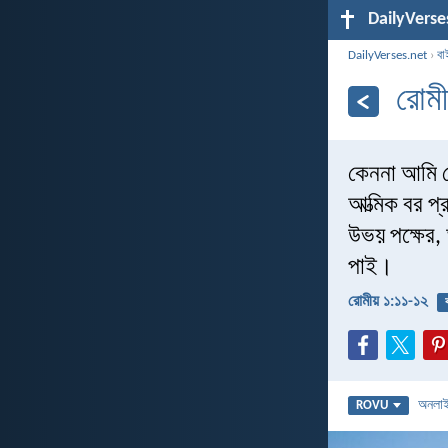
DailyVerse
DailyVerses.net
›
বা
রোম
কেননা আমি ত
আত্মিক বর প্
উভয় পক্ষের, 
পাই।
রোমীয় ১:১১-১২
অনলা
ROVU