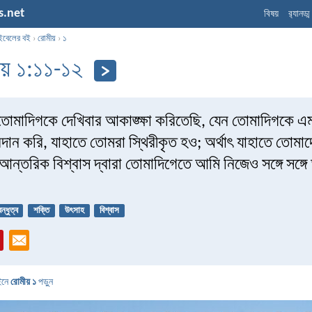
s.net
বিষয়
র‌্যানড্
ইবেলের বই
›
রোমীয়
›
১
ীয় ১:১১-১২
োমাদিগকে দেখিবার আকাঙ্ক্ষা করিতেছি, যেন তোমাদিগকে 
রদান করি, যাহাতে তোমরা স্থিরীকৃত হও; অর্থাৎ যাহাতে তোম
আন্তরিক বিশ্বাস দ্বারা তোমাদিগেতে আমি নিজেও সঙ্গে সঙ্গে
বন্ধুত্ব
শক্তি
উৎসাহ
বিশ্বাস
ইনে
রোমীয় ১
পড়ুন