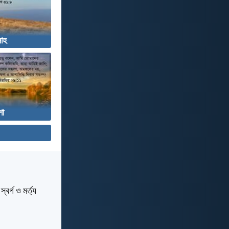
াহ
া
বর্গ ও মর্ত্য