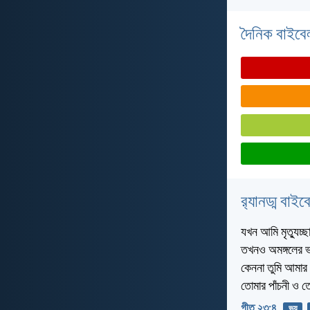
দৈনিক বাইবে
র‌্যানড্ম বাই
যখন আমি মৃত্যুচ্
তখনও অমঙ্গলের ভ
কেননা তুমি আমার স
তোমার পাঁচনী ও তো
গীত ২৩:৪
ভয়