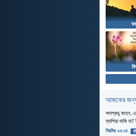
বন
বি
আজকের জন্য
সদাপ্রভু কহেন, এ
ব্যাপিয়া থাকি না
যিরমিয় ২৩:২৪
সৃষ