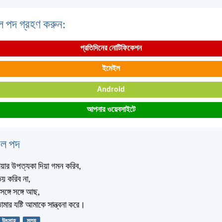
ল পদ গ্রহণ করুন:
প্রতিদিনের নোটিফিকেশন
ইমেইল
Android
আপনার ওয়েবসাইটে
বেল পদ
ছায়ার উপত্যকা দিয়া গমন করিব,
য় করিব না,
ঙ্গে সঙ্গে আছ,
মার যষ্টি আমাকে সান্ত্বনা করে।
উৎসাহ
মৃত্যু