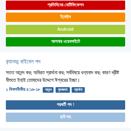
প্রতিদিনের নোটিফিকেশন
ইমেইল
Android
আপনার ওয়েবসাইটে
র‌্যানড্ম বাইবেল পদ
সতত আনন্দ কর; অবিরত প্রার্থনা কর; সর্ববিষয়ে ধন্যবাদ কর; কারণ খ্রীষ্ট
যীশুতে ইহাই তোমাদের উদ্দেশে ঈশ্বরের ইচ্ছা।
১ থিষলনীকীয় ৫:১৬-১৮
আনন্দ
কৃতজ্ঞতা
প্রার্থনা
পরবর্তী পদ !
ছবি সহ