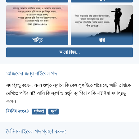
শান্তি
বাবা
আরো বিষয়...
আজকের জন্য বাইবেল পদ
সদাপ্রভু কহেন, এমন গুপ্ত স্থানে কি কেহ লুকাইতে পারে যে, আমি তাহাকে
দেখিতে পাইব না? আমি কি স্বর্গ ও মর্ত্য ব্যাপিয়া থাকি না? ইহা সদাপ্রভু
কহেন।
যিরমিয় ২৩:২৪
সৃষ্টিকর্তা
স্বর্গ
দৈনিক বাইবেল পদ গ্রহণ করুন: