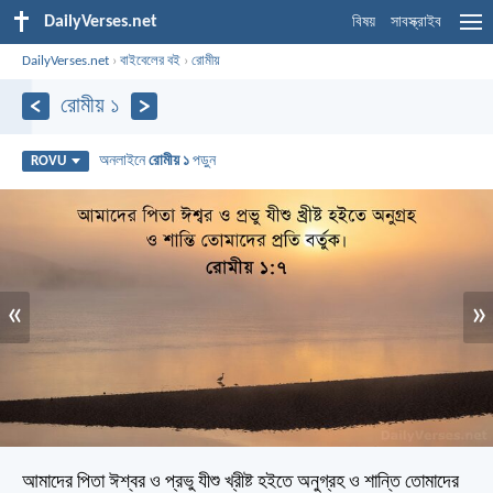
DailyVerses.net
বিষয়
সাবস্ক্রাইব
DailyVerses.net
›
বাইবেলের বই
›
রোমীয়
রোমীয় ১
অনলাইনে
রোমীয় ১
পড়ুন
ROVU
«
»
আমাদের পিতা ঈশ্বর ও প্রভু যীশু খ্রীষ্ট হইতে অনুগ্রহ ও শান্তি তোমাদের