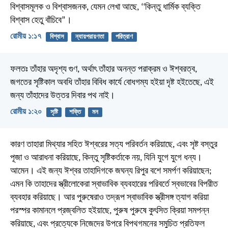
বিশ্বাসমূলক ও বিশ্বাসজনক, যেমন লেখা আছে, ‘‘কিন্তু ধার্মিক ব্যক্তি
বিশ্বাস হেতু বাঁচিবে”।
রোমীয় ১:১৭
বিশ্বাস
ন্যায়পরায়ণতা
পরিত্রাণ
ফলতঃ তাঁহার অদৃশ্য গুণ, অর্থাৎ তাঁহার অনন্ত পরাক্রম ও ঈশ্বরত্ব,
জগতের সৃষ্টিকাল অবধি তাঁহার বিবিধ কার্যে বোধগম্য হইয়া দৃষ্ট হইতেছে, এই
জন্য তাঁহাদের উত্তর দিবার পথ নাই।
রোমীয় ১:২০
সৃষ্টি
শক্তি
মন
কারণ তাহারা মিথ্যার সহিত ঈশ্বরের সত্য পরিবর্তন করিয়াছে, এবং সৃষ্ট বস্তুর
পূজা ও আরাধনা করিয়াছে, কিন্তু সৃষ্টিকর্তাকে নয়, যিনি যুগে যুগে ধন্য।
আমেন। এই জন্য ঈশ্বর তাহাদিগকে জঘন্য রিপুর বশে সমর্পণ করিয়াছেন;
এমন কি তাহাদের স্ত্রীলোকেরা স্বাভাবিক ব্যবহারের পরিবর্তে স্বভাবের বিপরীত
ব্যবহার করিয়াছে। আর পুরুষেরাও তদ্রূপ স্বাভাবিক স্ত্রীসঙ্গ ত্যাগ করিয়া
পরস্পর কামানলে প্রজ্বলিত হইয়াছে, পুরুষ পুরুষে কুৎসিত ক্রিয়া সমপন্ন
করিয়াছে, এবং প্রত্যেকে নিজেদের উপরে বিপথগমনের সমুচিত প্রতিফল