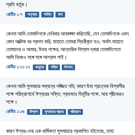
প্রতি বর্তুক।
রোমীয় ১:৭
অনুগ্রহ
শান্তি
বাবা
কেননা আমি তোমাদিগকে দেখিবার আকাঙ্ক্ষা করিতেছি, যেন তোমাদিগকে এমন
কোন আত্মিক বর প্রদান করি, যাহাতে তোমরা স্থিরীকৃত হও; অর্থাৎ যাহাতে
তোমাদের ও আমার, উভয় পক্ষের, আন্তরিক বিশ্বাস দ্বারা তোমাদিগেতে
আমি নিজেও সঙ্গে সঙ্গে আশ্বাস পাই।
রোমীয় ১:১১-১২
বন্ধুত্ব
শক্তি
উৎসাহ
কেননা আমি সুসমাচার সম্বন্ধে লজ্জিত নহি; কারণ উহা প্রত্যেক বিশ্বাসীর
পক্ষে পরিত্রাণার্থে ঈশ্বরের শক্তি; প্রথমতঃ যিহূদীর পক্ষে, আর গ্রীকেরও
পক্ষে।
রোমীয় ১:১৬
বিশ্বাস
সুসমাচার প্রচার
পরিত্রাণ
কারণ ঈশ্বর-দেয় এক ধার্মিকতা সুসমাচারে প্রকাশিত হইতেছে, তাহা