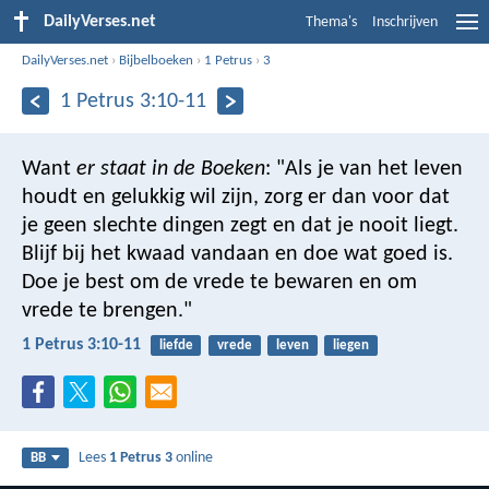
DailyVerses.net
Thema's
Inschrijven
DailyVerses.net
›
Bijbelboeken
›
1 Petrus
›
3
1 Petrus 3:10-11
Want
er staat in de Boeken
: "Als je van het leven
houdt en gelukkig wil zijn, zorg er dan voor dat
je geen slechte dingen zegt en dat je nooit liegt.
Blijf bij het kwaad vandaan en doe wat goed is.
Doe je best om de vrede te bewaren en om
vrede te brengen."
1 Petrus 3:10-11
liefde
vrede
leven
liegen
Lees
1 Petrus 3
online
BB