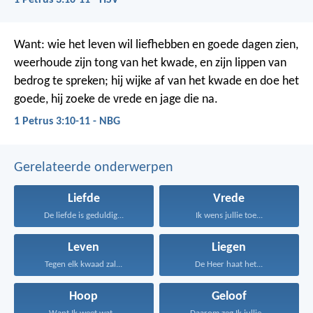
1 Petrus 3:10-11 - HSV
Want:
wie het leven wil liefhebben
en goede dagen zien,
weerhoude zijn tong van het kwade,
en zijn lippen van
bedrog te spreken;
hij wijke af van het kwade en doe het
goede,
hij zoeke de vrede en jage die na.
1 Petrus 3:10-11 - NBG
Gerelateerde onderwerpen
Liefde
Vrede
De liefde is geduldig...
Ik wens jullie toe...
Leven
Liegen
Tegen elk kwaad zal...
De Heer haat het...
Hoop
Geloof