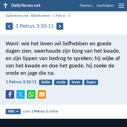
DailyVerses.net
Thema's
Inschrijven
DailyVerses.net
›
Bijbelboeken
›
1 Petrus
›
3
1 Petrus 3:10-11
Want:
wie het leven wil liefhebben
en goede
dagen zien,
weerhoude zijn tong van het kwade,
en zijn lippen van bedrog te spreken;
hij wijke af
van het kwade en doe het goede,
hij zoeke de
vrede en jage die na.
1 Petrus 3:10-11
liefde
vrede
leven
liegen
Lees
1 Petrus 3
online
NBG