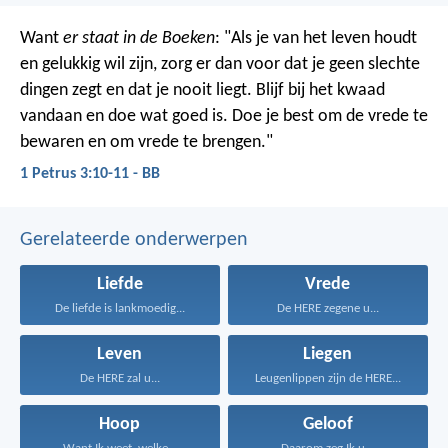
Want
er staat in de Boeken
: "Als je van het leven houdt
en gelukkig wil zijn, zorg er dan voor dat je geen slechte
dingen zegt en dat je nooit liegt. Blijf bij het kwaad
vandaan en doe wat goed is. Doe je best om de vrede te
bewaren en om vrede te brengen."
1 Petrus 3:10-11 - BB
Gerelateerde onderwerpen
Liefde
Vrede
De liefde is lankmoedig...
De HERE zegene u...
Leven
Liegen
De HERE zal u...
Leugenlippen zijn de HERE...
Hoop
Geloof