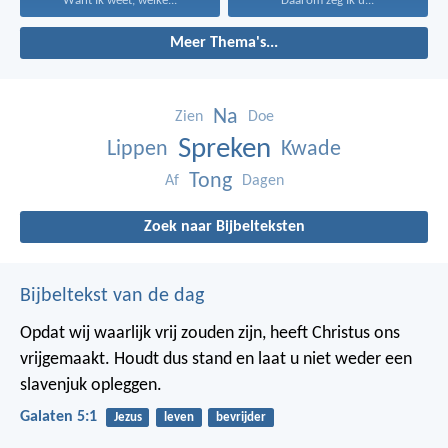
Want Ik weet, welke...
Daarom zeg Ik u...
Meer Thema's...
Na
Zien
Doe
Spreken
Lippen
Kwade
Tong
Af
Dagen
Zoek naar Bijbelteksten
Bijbeltekst van de dag
Opdat wij waarlijk vrij zouden zijn, heeft Christus ons
vrijgemaakt. Houdt dus stand en laat u niet weder een
slavenjuk opleggen.
Galaten 5:1
Jezus
leven
bevrijder