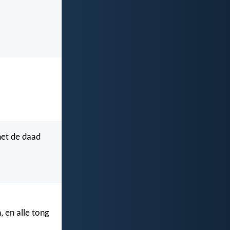
met de daad
, en alle tong