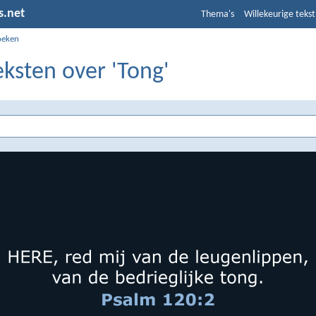
s.net
Thema's
Willekeurige tekst
oeken
eksten over 'Tong'