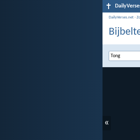
DailyVerse
DailyVerses.net
›
Z
Bijbelt
«