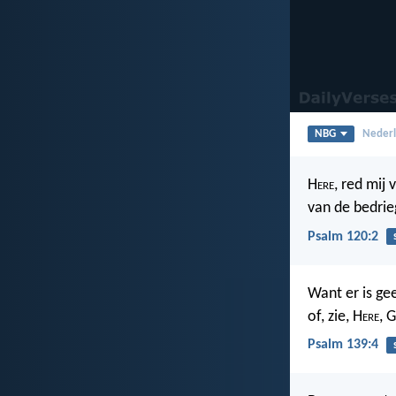
NBG
Nederl
H
ere
, red mij 
van de bedrieg
Psalm 120:2
Want er is ge
of, zie, H
ere
, 
Psalm 139:4