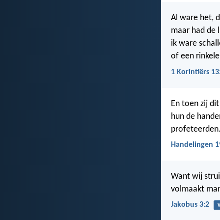
Al ware het, 
maar had de l
ik ware schal
of een rinkel
1 Korintiërs 13
En toen zij di
hun de handen
profeteerden
Handelingen 1
Want wij struik
volmaakt man,
Jakobus 3:2