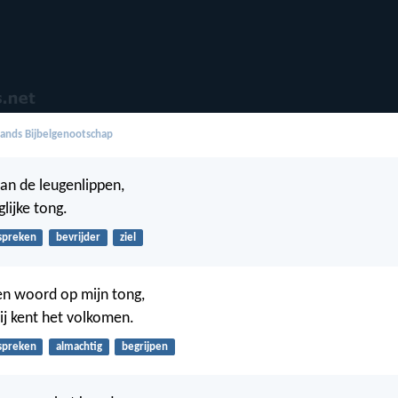
ands Bijbelgenootschap
van de leugenlippen,
lijke tong.
spreken
bevrijder
ziel
en woord op mijn tong,
Gij kent het volkomen.
spreken
almachtig
begrijpen