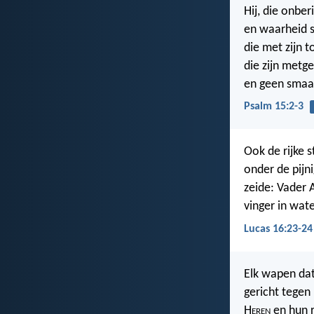
Hij, die onber
en waarheid sp
die met zijn t
die zijn metg
en geen smaad
Psalm 15:2-3
Ook de rijke s
onder de pijni
zeide: Vader 
vinger in wate
Lucas 16:23-24
Elk wapen dat
gericht tegen 
H
eren
en hun r