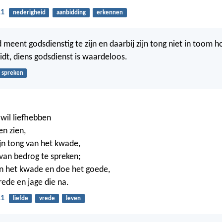
11
nederigheid
aanbidding
erkennen
 meent godsdienstig te zijn en daarbij zijn tong niet in toom 
eidt, diens godsdienst is waardeloos.
spreken
 wil liefhebben
n zien,
jn tong van het kwade,
 van bedrog te spreken;
van het kwade en doe het goede,
rede en jage die na.
11
liefde
vrede
leven