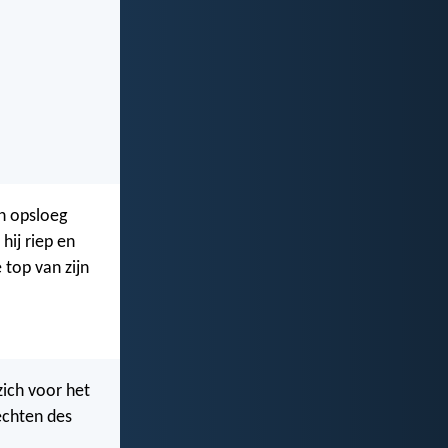
en opsloeg
hij riep en
 top van zijn
zich voor het
nechten des