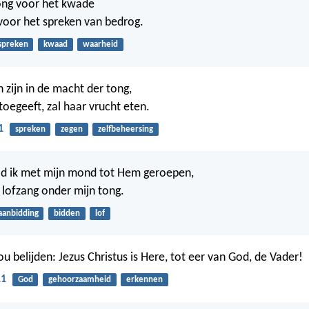
ng voor het kwade
voor het spreken van bedrog.
spreken
kwaad
waarheid
 zijn in de macht der tong,
toegeeft, zal haar vrucht eten.
1
spreken
zegen
zelfbeheersing
ad ik met mijn mond tot Hem geroepen,
 lofzang onder mijn tong.
aanbidding
bidden
lof
ou belijden: Jezus Christus is Here, tot eer van God, de Vader!
11
God
gehoorzaamheid
erkennen