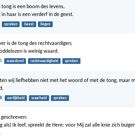
 tong is een boom des levens,
in haar is een verderf in de geest.
spreken
Geest
liegen
ver is de tong des rechtvaardigen;
goddelozen is weinig waard.
0
waardevol
rechtvaardigheid
spreken
aten wij liefhebben niet met het woord of met de tong, maar 
d.
8
eerlijkheid
waarheid
spreken
 geschreven:
 als) Ik leef, spreekt de Here: voor Mij zal alle knie zich buigen
.