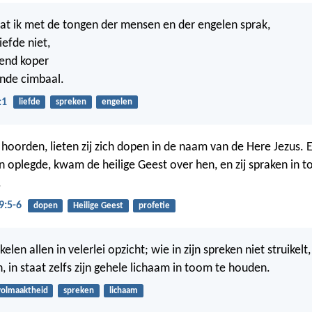
dat ik met de tongen der mensen en der engelen sprak,
iefde niet,
lend koper
ende cimbaal.
:1
liefde
spreken
engelen
t hoorden, lieten zij zich dopen in de naam van de Here Jezus. 
 oplegde, kwam de heilige Geest over hen, en zij spraken in t
.
9:5-6
dopen
Heilige Geest
profetie
elen allen in velerlei opzicht; wie in zijn spreken niet struikelt,
 in staat zelfs zijn gehele lichaam in toom te houden.
volmaaktheid
spreken
lichaam