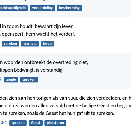
rechtvaardigheid
veroordeling
bescherming
 in toom houdt, bewaart zijn leven;
en openspert, hem wacht het verderf.
spreken
wijsheid
leven
an woorden ontbreekt de overtreding niet,
lippen bedwingt, is verstandig.
9
zonde
spreken
den zich aan hen tongen als van vuur, die zich verdeelden, en h
hen; en zij werden allen vervuld met de heilige Geest en bego
 te spreken, zoals de Geest het hun gaf uit te spreken.
:3-4
spreken
Geest
pinksteren