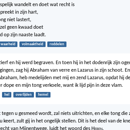
ispelijk wandelt en doet wat recht is
reekt in zijn hart,
ong niet lastert,
ezel geen kwaad doet
 op zijn naaste laadt.
waarheid
volmaaktheid
roddelen
tierf en hij werd begraven. En toen hij in het dodenrijk zijn og
gingen, zag hij Abraham van verre en Lazarus in zijn schoot. En 
Abraham, heb medelijden met mij en zend Lazarus, opdat hij de
r dope en mijn tong verkoele, want ik lijd pijn in deze vlam.
hel
overlijden
hemel
 tegen u gesmeed wordt, zal niets uitrichten, en elke tong die 
u keert, zult gij in het ongelijk stellen. Dit is het deel van de k
echt van Mijnentwege, luidt het woord des H
eren
.