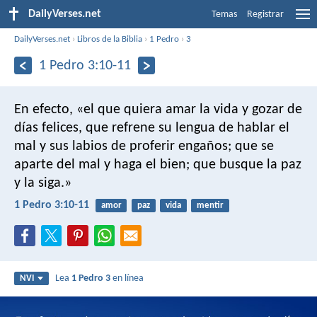
DailyVerses.net
Temas
Registrar
DailyVerses.net
›
Libros de la Biblia
›
1 Pedro
›
3
1 Pedro 3:10-11
En efecto,
«el que quiera amar la vida
y gozar de
días felices,
que refrene su lengua de hablar el
mal
y sus labios de proferir engaños;
que se
aparte del mal y haga el bien;
que busque la paz
y la siga.»
1 Pedro 3:10-11
amor
paz
vida
mentir
Lea
1 Pedro 3
en línea
NVI