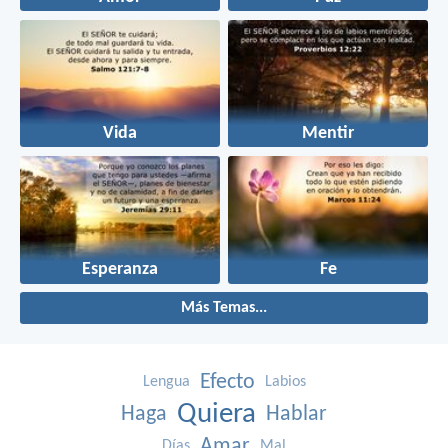
Vida
Mentir
Esperanza
Fe
Más Temas...
Efecto
Lengua
Labios
Quiera
Haga
Hablar
Amar
Días
Mal