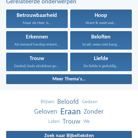
Gerelateerde onderwerpen
Betrouwbaarheid
Hoop
Maar de Heer is...
Want Ik weet wat...
Erkennen
Beloften
Als iemand hardop erkent...
Israël, wees niet bang...
Trouw
Liefde
Dankzij Gods eindeloze goedheid...
De liefde is geduldig...
Meer Thema's...
Beloofd
Blijven
Gedaan
Eraan
Geloven
Zonder
Trouw
Laten
We
Zoek naar Bijbelteksten