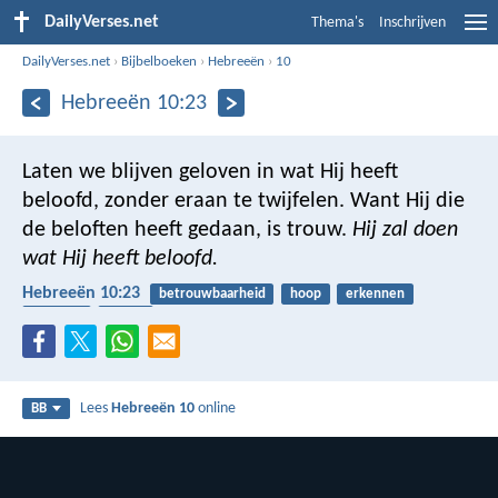
DailyVerses.net
Thema's
Inschrijven
DailyVerses.net
›
Bijbelboeken
›
Hebreeën
›
10
Hebreeën 10:23
Laten we blijven geloven in wat Hij heeft
beloofd, zonder eraan te twijfelen. Want Hij die
de beloften heeft gedaan, is trouw.
Hij zal doen
wat Hij heeft beloofd.
Hebreeën 10:23
betrouwbaarheid
hoop
erkennen
beloften
trouw
Lees
Hebreeën 10
online
BB