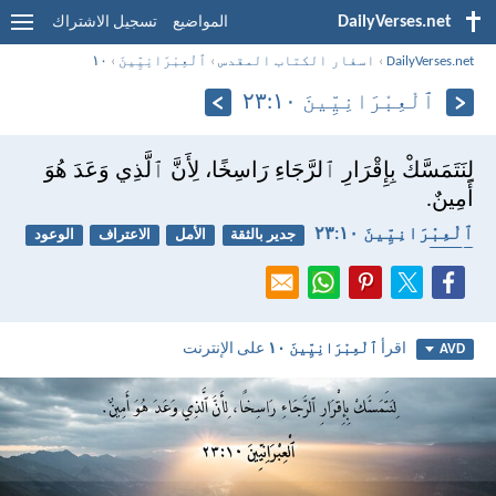
DailyVerses.net
المواضيع
تسجيل الاشتراك
DailyVerses.net
›
اسفار الكتاب المقدس
›
ٱلْعِبْرَانِيِّينَ
›
١٠
ٱلْعِبْرَانِيِّينَ ١٠:‏٢٣
لِنَتَمَسَّكْ بِإِقْرَارِ ٱلرَّجَاءِ رَاسِخًا، لِأَنَّ ٱلَّذِي وَعَدَ هُوَ
أَمِينٌ.
ٱلْعِبْرَانِيِّينَ ١٠:‏٢٣
جدير بالثقة
الأمل
الاعتراف
الوعود
أمين
اقرأ
ٱلْعِبْرَانِيِّينَ ١٠
على الإنترنت
AVD