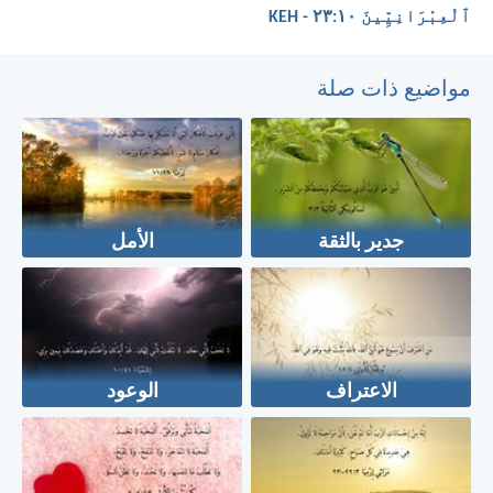
ٱلْعِبْرَانِيِّينَ ١٠:‏٢٣ - KEH
مواضيع ذات صلة
جدير بالثقة
الأمل
الاعتراف
الوعود