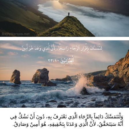
وَلْنَتَمَسَّكْ دَائِماً بِالرَّجَاءِ الَّذِي نَعْتَرِفُ بِهِ، دُونَ أَنْ نَشُكَّ فِي
أَنَّهُ سَيَتَحَقَّقُ، لأَنَّ الَّذِي وَعَدَنَا بِتَحْقِيقِهِ، هُوَ أَمِينٌ وَصَادِقٌ.