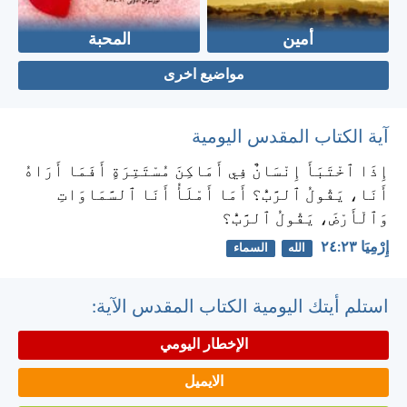
أمين
المحبة
مواضيع اخرى
آية الكتاب المقدس اليومية
إِذَا ٱخْتَبَأَ إِنْسَانٌ فِي أَمَاكِنَ مُسْتَتِرَةٍ أَفَمَا أَرَاهُ
أَنَا، يَقُولُ ٱلرَّبُّ؟ أَمَا أَمْلَأُ أَنَا ٱلسَّمَاوَاتِ
وَٱلْأَرْضَ، يَقُولُ ٱلرَّبُّ؟
إِرْمِيَا ٢٣:‏٢٤
الله
السماء
استلم أيتك اليومية الكتاب المقدس الآية:
الإخطار اليومي
الايميل