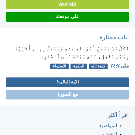
Android
على موقعك
ايات مختارة
فَكُلُّ مَنْ يَسْمَعُ أَقْوَالِي هَذِهِ وَيَعْمَلُ بِهَا، أُشَبِّهُهُ
بِرَجُلٍ عَاقِلٍ، بَنَى بَيْتَهُ عَلَى ٱلصَّخْرِ.
مَتَّى ٧:‏٢٤
كلمة الله
الحكمة
الاستماع
الاية التالية!
مع الصورة
اقرأ اكثر
المواضيع
ارشيف