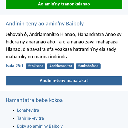
Ao amin'ny tranonkalanao
Andinin-teny ao amin'ny Baiboly
Jehovah ô, Andriamanitro Hianao; Hanandratra Anao sy
hidera ny anaranao aho, fa efa nanao zava-mahagaga
Hianao, dia zavatra efa voakasa hatramin'ny ela sady
mahatoky no marina indrindra.
Isaia 25:1
fitokisana
Andriamanitra
fiankohofana
Andinin-teny manaraka !
Hamantatra bebe kokoa
Lohahevitra
Tahirin-kevitra
Boky ao amin'ny Baiboly