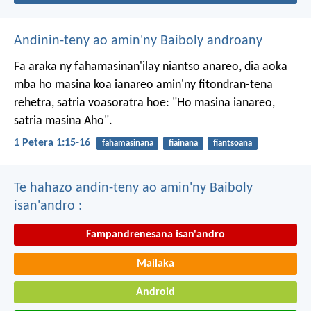
Andinin-teny ao amin'ny Baiboly androany
Fa araka ny fahamasinan'ilay niantso anareo, dia aoka
mba ho masina koa ianareo amin'ny fitondran-tena
rehetra, satria voasoratra hoe: "Ho masina ianareo,
satria masina Aho".
1 Petera 1:15-16
fahamasinana
fiainana
fiantsoana
Te hahazo andin-teny ao amin'ny Baiboly
isan'andro :
Fampandrenesana isan'andro
Mailaka
Android