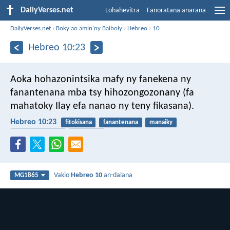
DailyVerses.net
Lohahevitra
Fanoratana anarana
DailyVerses.net
›
Boky ao amin'ny Baiboly
›
Hebreo
›
10
Hebreo 10:23
Aoka hohazonintsika mafy ny fanekena ny
fanantenana mba tsy hihozongozonany (fa
mahatoky Ilay efa nanao ny teny fikasana).
Hebreo 10:23
fitokisana
fanantenana
manaiky
fampanantenana
mahatoky
Vakio
Hebreo 10
an-dalana
MG1865