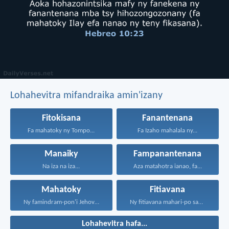
Lohahevitra mifandraika amin'izany
Fitokisana
Fanantenana
Fa mahatoky ny Tompo...
Fa Izaho mahalala ny...
Manaiky
Fampanantenana
Na iza na iza...
Aza matahotra ianao, fa...
Mahatoky
Fitiavana
Ny famindram-pon'i Jehovah no...
Ny fitiavana mahari-po sady...
Lohahevitra hafa...