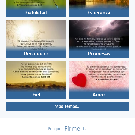
Fiabilidad
Esperanza
Reconocer
Promesas
Fiel
Amor
Más Temas...
Firme
Porque
La