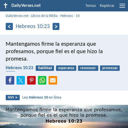
DailyVerses.net
Temas
Registrar
DailyVerses.net
›
Libros de la Biblia
›
Hebreos
›
10
Hebreos 10:23
Mantengamos firme la esperanza que
profesamos, porque fiel es el que hizo la
promesa.
Hebreos 10:23
fiabilidad
esperanza
reconocer
promesas
fiel
Lea
Hebreos 10
en línea
NVI