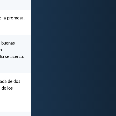
o la promesa.
s buenas
no
ía se acerca.
pada de dos
 de los