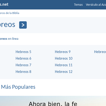
s.net
Temas
Versículo al Az
bros de la Biblia
reos
breos
en línea
Hebreos 5
Hebreos 9
Hebreo
Hebreos 6
Hebreos 10
Hebreos 7
Hebreos 11
Hebreos 8
Hebreos 12
s Más Populares