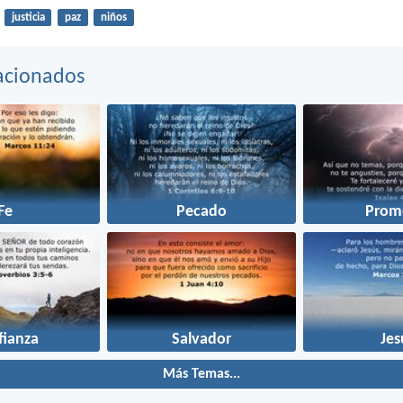
justicia
paz
niños
acionados
Fe
Pecado
Prom
fianza
Salvador
Jes
Más Temas...