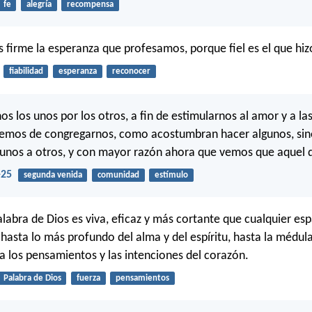
fe
alegría
recompensa
irme la esperanza que profesamos, porque fiel es el que hiz
fiabilidad
esperanza
reconocer
 los unos por los otros, a fin de estimularnos al amor y a la
jemos de congregarnos, como acostumbran hacer algunos, si
nos a otros, y con mayor razón ahora que vemos que aquel d
-25
segunda venida
comunidad
estímulo
palabra de Dios es viva, eficaz y más cortante que cualquier es
 hasta lo más profundo del alma y del espíritu, hasta la médula
ga los pensamientos y las intenciones del corazón.
Palabra de Dios
fuerza
pensamientos