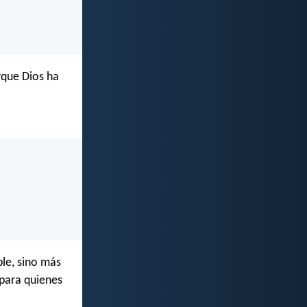
rque Dios ha
ble, sino más
 para quienes