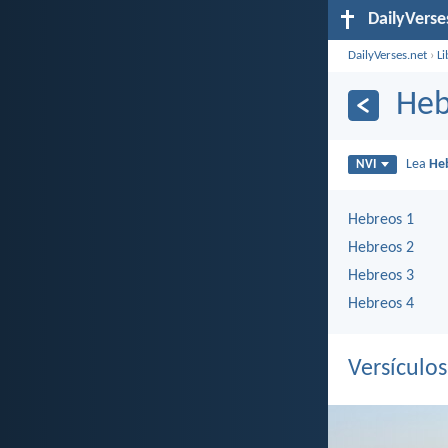
DailyVerse
DailyVerses.net
›
Li
Heb
Lea
He
NVI
Hebreos 1
Hebreos 2
Hebreos 3
Hebreos 4
Versículo