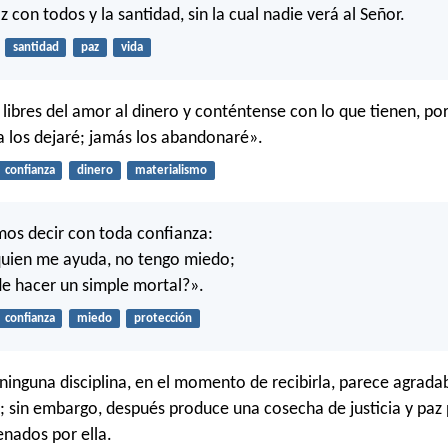
 con todos y la santidad, sin la cual nadie verá al Señor.
santidad
paz
vida
ibres del amor al dinero y conténtense con lo que tienen, po
 los dejaré; jamás los abandonaré».
confianza
dinero
materialismo
os decir con toda confianza:
quien me ayuda, no tengo miedo;
e hacer un simple mortal?».
confianza
miedo
protección
ninguna disciplina, en el momento de recibirla, parece agrada
; sin embargo, después produce una cosecha de justicia y paz
enados por ella.