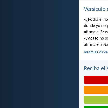
Versículo 
«¿Podrá el ho
donde yo no 
afirma el S
eño
«¿Acaso no soy
afirma el S
eño
Jeremías 23:24
Reciba el 