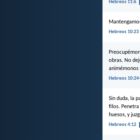
Hebreos 11:6
Mantengamos f
Hebreos 10:23
Preocupémonos
obras. No de
animémonos u
Hebreos 10:24
Sin duda, la 
filos. Penetra
huesos, y juz
Hebreos 4:12