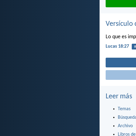
Versículo 
Lo que es imp
Lucas 18:27
m
Leer más
Temas
Búsqued
Archivo
Libros de