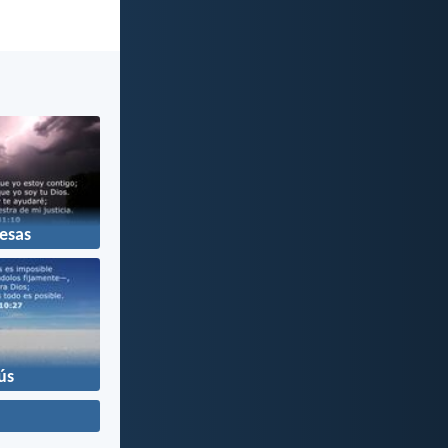
esas
ús