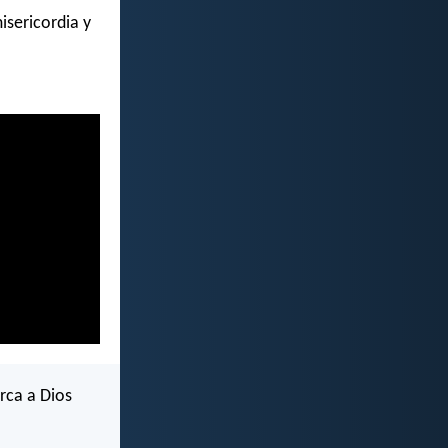
isericordia y
erca a Dios