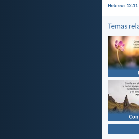
Hebreos 12:11
Temas rel
Con