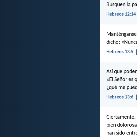
Busquen la paz
Hebreos 12:14
Manténganse l
dicho: «Nunca
Hebreos 13:5
Así que podem
«El Señor es 
¿qué me pued
Hebreos 13:6
Ciertamente, 
bien dolorosa
han sido entr