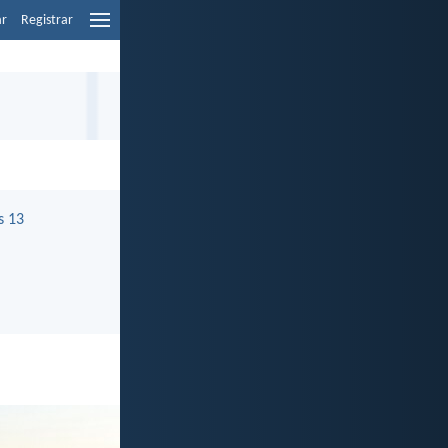
ar
Registrar
s 13