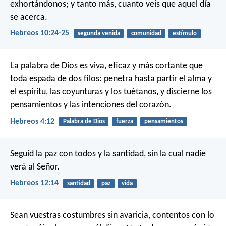
exhortándonos; y tanto más, cuanto veis que aquel día
se acerca.
Hebreos 10:24-25
segunda venida
comunidad
estímulo
La palabra de Dios es viva, eficaz y más cortante que
toda espada de dos filos: penetra hasta partir el alma y
el espíritu, las coyunturas y los tuétanos, y discierne los
pensamientos y las intenciones del corazón.
Hebreos 4:12
Palabra de Dios
fuerza
pensamientos
Seguid la paz con todos y la santidad, sin la cual nadie
verá al Señor.
Hebreos 12:14
santidad
paz
vida
Sean vuestras costumbres sin avaricia, contentos con lo