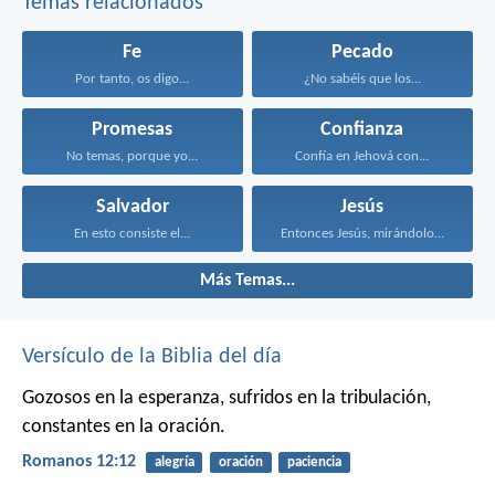
Temas relacionados
Fe
Pecado
Por tanto, os digo...
¿No sabéis que los...
Promesas
Confianza
No temas, porque yo...
Confía en Jehová con...
Salvador
Jesús
En esto consiste el...
Entonces Jesús, mirándolos, dijo...
Más Temas...
Versículo de la Biblia del día
Gozosos en la esperanza, sufridos en la tribulación,
constantes en la oración.
Romanos 12:12
alegría
oración
paciencia