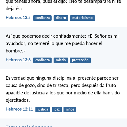
que tenéis ahora, pues él dijo: «No te desampararé ni te
dejaré.»
Hebreos 13:5
confianza
dinero
materialismo
Así que podemos decir confiadamente:
«El Señor es mi
ayudador; no temeré
lo que me pueda hacer el
hombre.»
Hebreos 13:6
confianza
miedo
protección
Es verdad que ninguna disciplina al presente parece ser
causa de gozo, sino de tristeza; pero después da fruto
apacible de justicia a los que por medio de ella han sido
ejercitados.
Hebreos 12:11
justicia
paz
niños