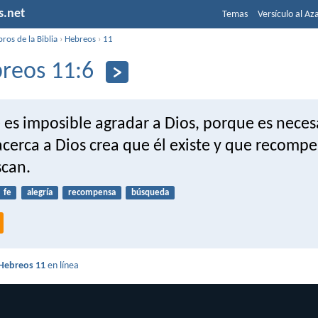
s.net
Temas
Versículo al Az
bros de la Biblia
›
Hebreos
›
11
reos 11:6
e es imposible agradar a Dios, porque es nece
acerca a Dios crea que él existe y que recompe
scan.
fe
alegría
recompensa
búsqueda
Hebreos 11
en línea