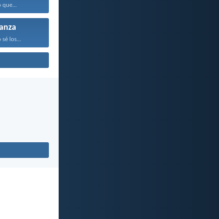
 que...
anza
sé los...