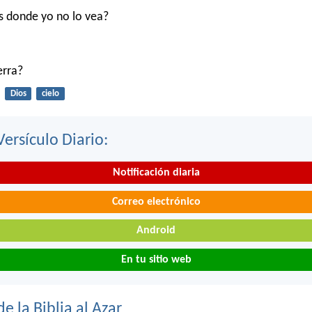
s donde yo no lo vea?
ierra?
Dios
cielo
Versículo Diario:
Notificación diaria
Correo electrónico
Android
En tu sitio web
de la Biblia al Azar