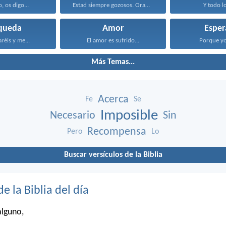
, os digo...
Estad siempre gozosos. Orad...
Y todo lo
queda
Amor
Esper
éis y me...
El amor es sufrido...
Porque yo 
Más Temas...
Acerca
Fe
Se
Imposible
Necesario
Sin
Recompensa
Pero
Lo
Buscar versículos de la Biblia
de la Biblia del día
alguno,