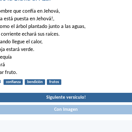
ombre que confía en Jehová,
a está puesta en Jehová!,
omo el árbol plantado junto a las aguas,
 corriente echará sus raíces.
ndo llegue el calor,
oja estará verde.
sequía
ará
ar fruto.
8
confianza
bendición
frutos
Siguiente versículo!
Con imagen