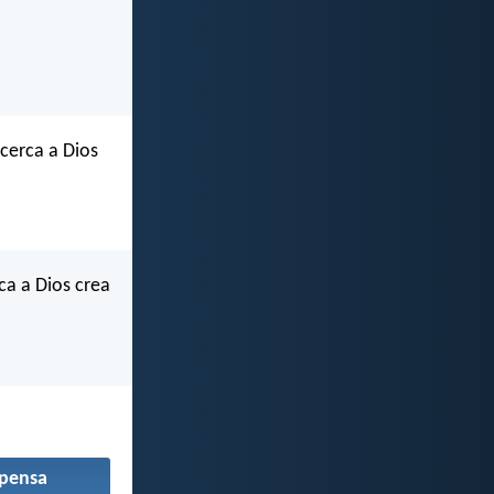
acerca a Dios
ca a Dios crea
pensa