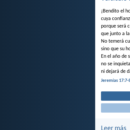
¡Bendito el h
cuya confianz
porque será c
que junto a la
No temerá cua
sino que su h
En el año de 
no se inquiet
ni dejará de d
Jeremías 17:7-
Leer más