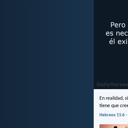
En realidad, s
tiene que cre
Hebreos 11:6 -