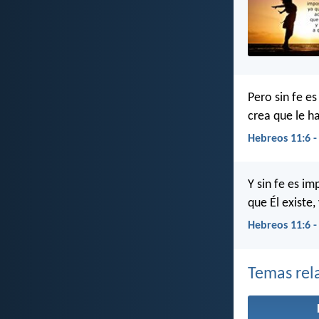
Pero sin fe e
crea que le h
Hebreos 11:6 
Y sin fe es i
que Él existe
Hebreos 11:6 -
Temas rel