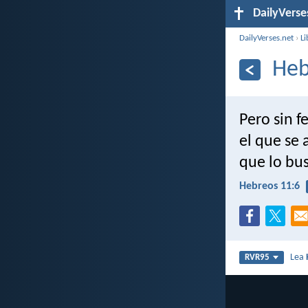
DailyVerse
DailyVerses.net
›
Li
Heb
Pero sin f
el que se 
que lo bu
Hebreos 11:6
Lea
RVR95