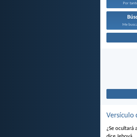
Por tanto
Bús
Me buscar
Versículo 
¿Se ocultará 
dice Jehová,