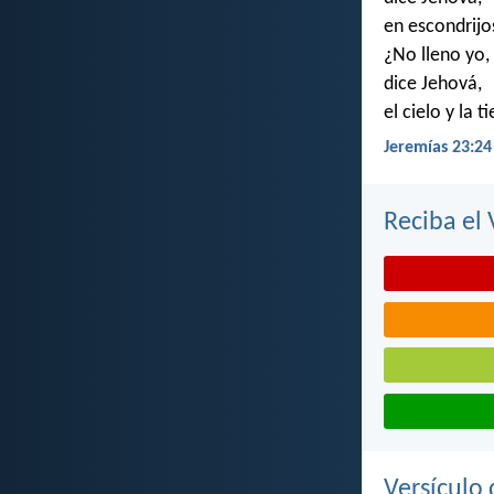
en escondrijo
¿No lleno yo,
dice Jehová,
el cielo y la t
Jeremías 23:24
Reciba el 
Versículo 