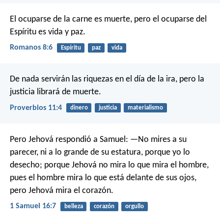
El ocuparse de la carne es muerte, pero el ocuparse del
Espíritu es vida y paz.
Romanos 8:6
Espíritu
paz
vida
De nada servirán las riquezas en el día de la ira,
pero la
justicia librará de muerte.
Proverbios 11:4
dinero
justicia
materialismo
Pero Jehová respondió a Samuel: —No mires a su
parecer, ni a lo grande de su estatura, porque yo lo
desecho; porque Jehová no mira lo que mira el hombre,
pues el hombre mira lo que está delante de sus ojos,
pero Jehová mira el corazón.
1 Samuel 16:7
belleza
corazón
orgullo