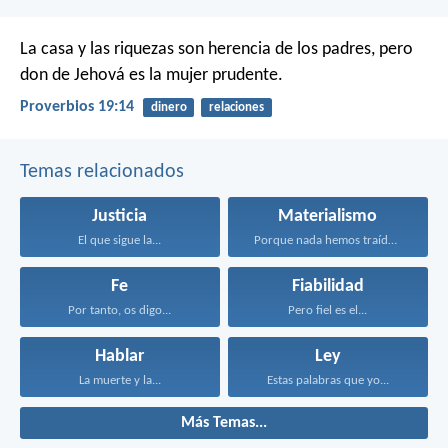
La casa y las riquezas son herencia de los padres,
pero
don de Jehová es la mujer prudente.
Proverbios 19:14
dinero
relaciones
Temas relacionados
Justicia
Materialismo
El que sigue la...
Porque nada hemos traído...
Fe
Fiabilidad
Por tanto, os digo...
Pero fiel es el...
Hablar
Ley
La muerte y la...
Estas palabras que yo...
Más Temas...