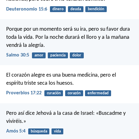
Deuteronomio 15:6
dinero
deuda
bendición
Porque por un momento será su ira,
pero su favor dura
toda la vida.
Por la noche durará el lloro
y a la mañana
vendrá la alegría.
Salmo 30:5
amor
paciencia
dolor
El corazón alegre es una buena medicina,
pero el
espíritu triste seca los huesos.
Proverbios 17:22
curación
corazón
enfermedad
Pero así dice Jehová a la casa de Israel: «Buscadme y
viviréis.»
Amós 5:4
búsqueda
vida