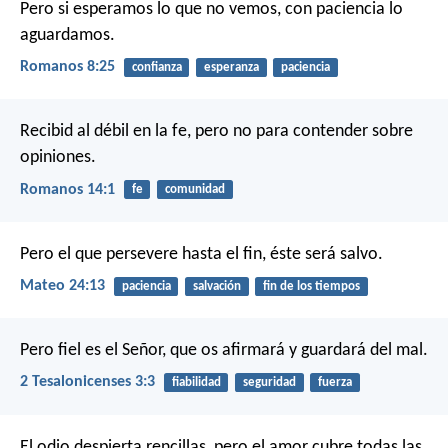
Pero si esperamos lo que no vemos, con paciencia lo
aguardamos.
Romanos 8:25
confianza
esperanza
paciencia
Recibid al débil en la fe, pero no para contender sobre
opiniones.
Romanos 14:1
fe
comunidad
Pero el que persevere hasta el fin, éste será salvo.
Mateo 24:13
paciencia
salvación
fin de los tiempos
Pero fiel es el Señor, que os afirmará y guardará del mal.
2 Tesalonicenses 3:3
fiabilidad
seguridad
fuerza
El odio despierta rencillas,
pero el amor cubre todas las