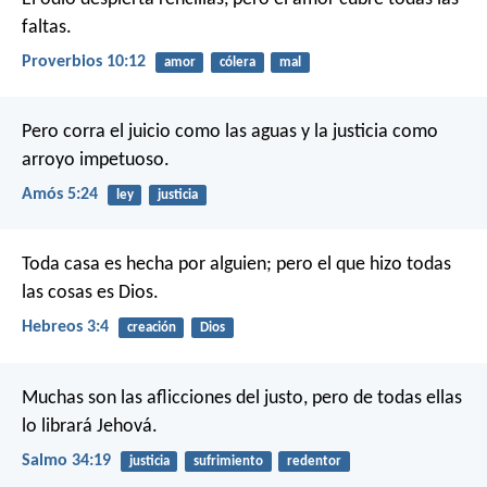
faltas.
Proverbios 10:12
amor
cólera
mal
Pero corra el juicio como las aguas
y la justicia como
arroyo impetuoso.
Amós 5:24
ley
justicia
Toda casa es hecha por alguien; pero el que hizo todas
las cosas es Dios.
Hebreos 3:4
creación
Dios
Muchas son las aflicciones del justo,
pero de todas ellas
lo librará Jehová.
Salmo 34:19
justicia
sufrimiento
redentor