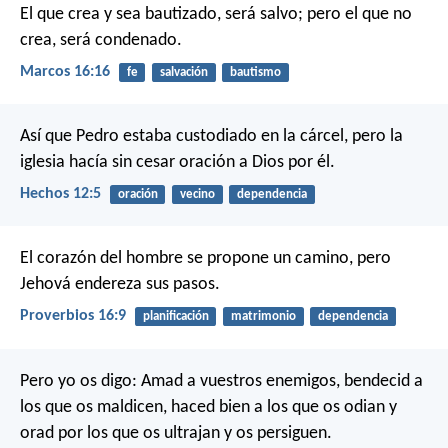
El que crea y sea bautizado, será salvo; pero el que no
crea, será condenado.
Marcos 16:16
fe
salvación
bautismo
Así que Pedro estaba custodiado en la cárcel, pero la
iglesia hacía sin cesar oración a Dios por él.
Hechos 12:5
oración
vecino
dependencia
El corazón del hombre se propone un camino,
pero
Jehová endereza sus pasos.
Proverbios 16:9
planificación
matrimonio
dependencia
Pero yo os digo: Amad a vuestros enemigos, bendecid a
los que os maldicen, haced bien a los que os odian y
orad por los que os ultrajan y os persiguen.