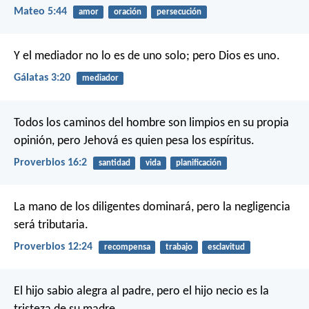
Mateo 5:44
amor
oración
persecución
Y el mediador no lo es de uno solo; pero Dios es uno.
Gálatas 3:20
mediador
Todos los caminos del hombre son limpios en su propia
opinión,
pero Jehová es quien pesa los espíritus.
Proverbios 16:2
santidad
vida
planificación
La mano de los diligentes dominará,
pero la negligencia
será tributaria.
Proverbios 12:24
recompensa
trabajo
esclavitud
El hijo sabio alegra al padre,
pero el hijo necio es la