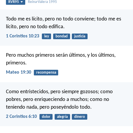
RVR95
Reina-Valera 1995
Todo me es lícito, pero no todo conviene; todo me es
lícito, pero no todo edifica.
1 Corintios 10:23
ley
bondad
justicia
Pero muchos primeros serán últimos, y los últimos,
primeros.
Mateo 19:30
recompensa
Como entristecidos, pero siempre gozosos; como
pobres, pero enriqueciendo a muchos; como no
teniendo nada, pero poseyéndolo todo.
2 Corintios 6:10
dolor
alegría
dinero