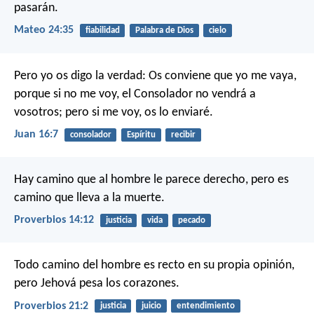
pasarán.
Mateo 24:35
fiabilidad
Palabra de Dios
cielo
Pero yo os digo la verdad: Os conviene que yo me vaya,
porque si no me voy, el Consolador no vendrá a
vosotros; pero si me voy, os lo enviaré.
Juan 16:7
consolador
Espíritu
recibir
Hay camino que al hombre le parece derecho,
pero es
camino que lleva a la muerte.
Proverbios 14:12
justicia
vida
pecado
Todo camino del hombre es recto en su propia opinión,
pero Jehová pesa los corazones.
Proverbios 21:2
justicia
juicio
entendimiento