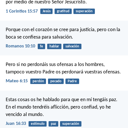
por medio de nuestro Señor Jesucristo.
1 Corintios 15:57
Jesús
gratitud
superación
Porque con el corazón se cree para justicia, pero con la
boca se confiesa para salvación.
Romanos 10:10
fe
hablar
salvación
Pero si no perdonáis sus ofensas a los hombres,
tampoco vuestro Padre os perdonará vuestras ofensas.
Mateo 6:15
perdón
pecado
Padre
Estas cosas os he hablado para que en mí tengáis paz.
En el mundo tendréis aflicción, pero confiad, yo he
vencido al mundo.
Juan 16:33
estímulo
paz
superación