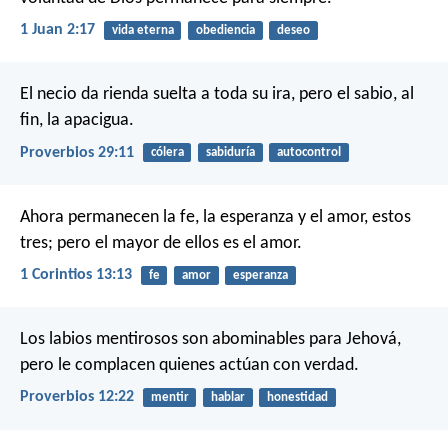
1 Juan 2:17
vida eterna
obediencia
deseo
El necio da rienda suelta a toda su ira,
pero el sabio, al
fin, la apacigua.
Proverbios 29:11
cólera
sabiduría
autocontrol
Ahora permanecen la fe, la esperanza y el amor, estos
tres; pero el mayor de ellos es el amor.
1 Corintios 13:13
fe
amor
esperanza
Los labios mentirosos son abominables para Jehová,
pero le complacen quienes actúan con verdad.
Proverbios 12:22
mentir
hablar
honestidad