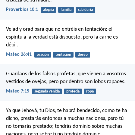
tristeza de su madre.
Proverbios 10:1
alegría
familia
sabiduría
Velad y orad para que no entréis en tentación; el
espíritu a la verdad está dispuesto, pero la carne es
débil.
Mateo 26:41
oración
tentación
deseo
Guardaos de los falsos profetas, que vienen a vosotros
vestidos de ovejas, pero por dentro son lobos rapaces.
Mateo 7:15
segunda venida
profecía
ropa
Ya que Jehová, tu Dios, te habrá bendecido, como te ha
dicho, prestarás entonces a muchas naciones, pero tú
no tomarás prestado; tendrás dominio sobre muchas
naciones, pero sobre ti no tendrán dominio.