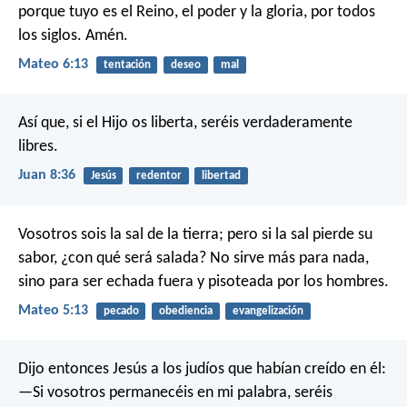
porque tuyo es el Reino, el poder y la gloria,
por todos
los siglos. Amén.
Mateo 6:13
tentación
deseo
mal
Así que, si el Hijo os liberta, seréis verdaderamente
libres.
Juan 8:36
Jesús
redentor
libertad
Vosotros sois la sal de la tierra; pero si la sal pierde su
sabor, ¿con qué será salada? No sirve más para nada,
sino para ser echada fuera y pisoteada por los hombres.
Mateo 5:13
pecado
obediencia
evangelización
Dijo entonces Jesús a los judíos que habían creído en él:
—Si vosotros permanecéis en mi palabra, seréis