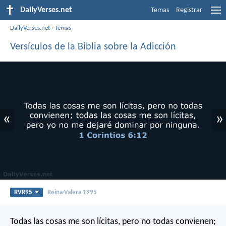
DailyVerses.net
Temas
Registrar
DailyVerses.net
›
Temas
Versículos de la Biblia sobre la Adicción
«
»
RVR95
Reina-Valera 1995
Todas las cosas me son lícitas, pero no todas convienen;