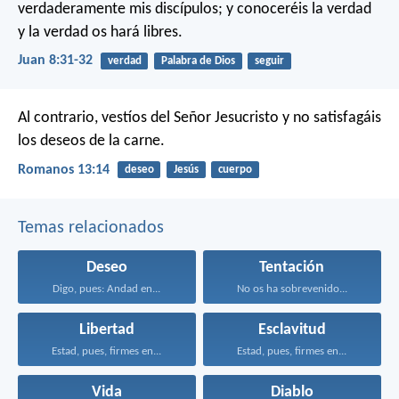
verdaderamente mis discípulos; y conoceréis la verdad
y la verdad os hará libres.
Juan 8:31-32
verdad
Palabra de Dios
seguir
Al contrario, vestíos del Señor Jesucristo y no satisfagáis
los deseos de la carne.
Romanos 13:14
deseo
Jesús
cuerpo
Temas relacionados
Deseo
Tentación
Digo, pues: Andad en...
No os ha sobrevenido...
Libertad
Esclavitud
Estad, pues, firmes en...
Estad, pues, firmes en...
Vida
Diablo