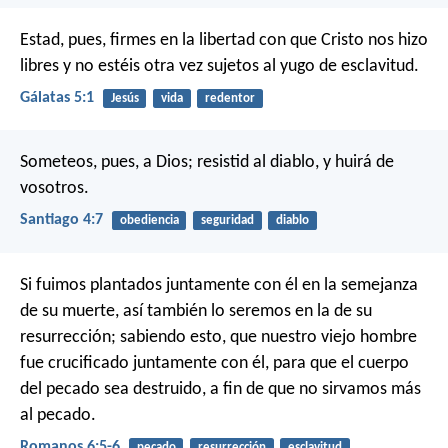
Estad, pues, firmes en la libertad con que Cristo nos hizo
libres y no estéis otra vez sujetos al yugo de esclavitud.
Gálatas 5:1
Jesús
vida
redentor
Someteos, pues, a Dios; resistid al diablo, y huirá de
vosotros.
Santiago 4:7
obediencia
seguridad
diablo
Si fuimos plantados juntamente con él en la semejanza
de su muerte, así también lo seremos en la de su
resurrección; sabiendo esto, que nuestro viejo hombre
fue crucificado juntamente con él, para que el cuerpo
del pecado sea destruido, a fin de que no sirvamos más
al pecado.
Romanos 6:5-6
pecado
resurrección
esclavitud