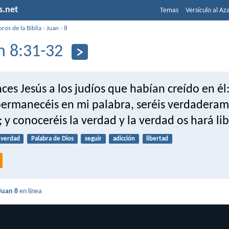
s.net
Temas
Versículo al Az
bros de la Biblia
›
Juan
›
8
n 8:31-32
ces Jesús a los judíos que habían creído en él
permanecéis en mi palabra, seréis verdadera
; y conoceréis la verdad y la verdad os hará lib
verdad
Palabra de Dios
seguir
adicción
libertad
Juan 8
en línea