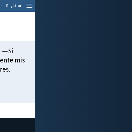
ar
Registrar
: —Si
mente mis
res.