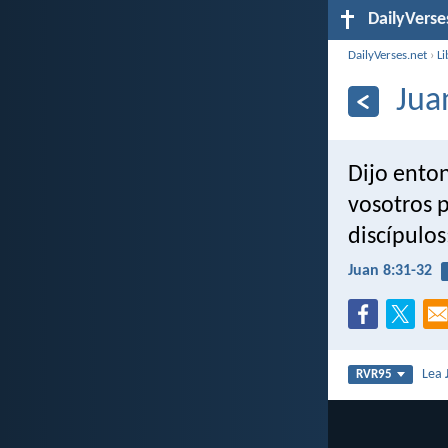
DailyVerse
DailyVerses.net
›
Li
Jua
Dijo enton
vosotros 
discípulos
Juan 8:31-32
Lea
RVR95