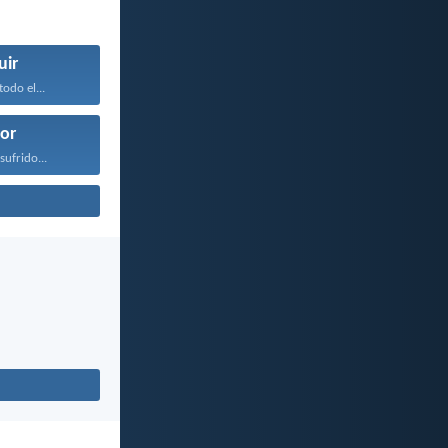
uir
odo el...
or
sufrido...