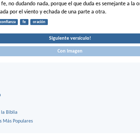
 fe, no dudando nada, porque el que duda es semejante a la o
rada por el viento y echada de una parte a otra.
confianza
fe
oración
Siguiente versículo!
Con imagen
a
 la Biblia
os Más Populares