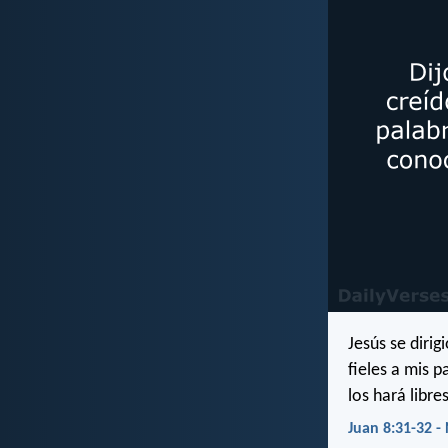
Jesús se dirig
fieles a mis p
los hará libres
Juan 8:31-32 -