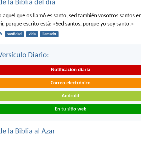
de la Biblia del día
o aquel que os llamó es santo, sed también vosotros santos e
ir, porque escrito está: «Sed santos, porque yo soy santo.»
6
santidad
vida
llamado
Versículo Diario:
Notificación diaria
Correo electrónico
Android
En tu sitio web
de la Biblia al Azar