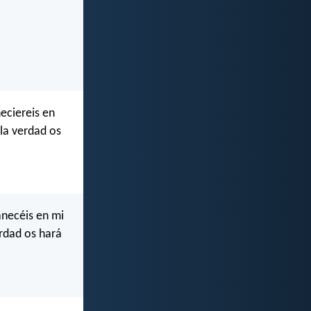
eciereis en
 la verdad os
anecéis en mi
erdad os hará