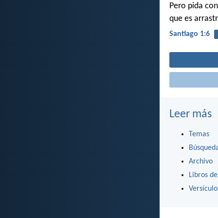
Pero pida con
que es arrast
Santiago 1:6
Leer más
Temas
Búsqued
Archivo
Libros de
Versícul