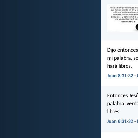
Dijo entonces
mi palabra, s
hará libres.
Juan 8:31-32 -
Entonces Jesú
palabra, verd
libres.
Juan 8:31-32 -