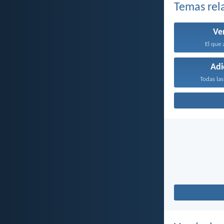
Temas rel
Ve
El que 
Adi
Todas las