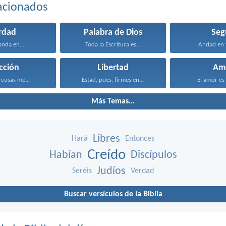
acionados
rdad
Palabra de Dios
Seg
anda en...
Toda la Escritura es...
Andad en t
cción
Libertad
Am
 cosas me...
Estad, pues, firmes en...
El amor es 
Más Temas...
Libres
Hará
Entonces
Creído
Habían
Discípulos
Judíos
Seréis
Verdad
Buscar versículos de la Biblia