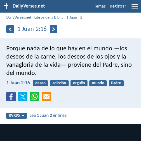
DailyVerses.net
Temas
Registrar
DailyVerses.net
›
Libros de la Biblia
›
1 Juan
›
2
1 Juan 2:16
Porque nada de lo que hay en el mundo —los
deseos de la carne, los deseos de los ojos y la
vanagloria de la vida— proviene del Padre, sino
del mundo.
1 Juan 2:16
deseo
adicción
orgullo
mundo
Padre
Lea
1 Juan 2
en línea
RVR95