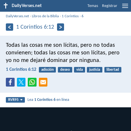
DailyVerses.net
Temas
Registrar
DailyVerses.net
›
Libros de la Biblia
›
1 Corintios
›
6
1 Corintios 6:12
Todas las cosas me son lícitas, pero no todas
convienen; todas las cosas me son lícitas, pero
yo no me dejaré dominar por ninguna.
1 Corintios 6:12
adicción
deseo
vida
justicia
libertad
Lea
1 Corintios 6
en línea
RVR95