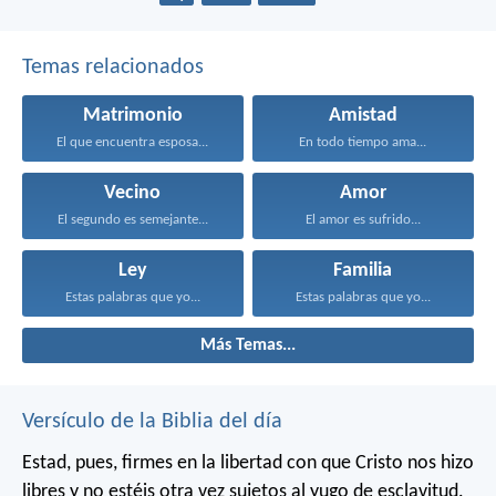
Temas relacionados
Matrimonio
Amistad
El que encuentra esposa...
En todo tiempo ama...
Vecino
Amor
El segundo es semejante...
El amor es sufrido...
Ley
Familia
Estas palabras que yo...
Estas palabras que yo...
Más Temas...
Versículo de la Biblia del día
Estad, pues, firmes en la libertad con que Cristo nos hizo
libres y no estéis otra vez sujetos al yugo de esclavitud.