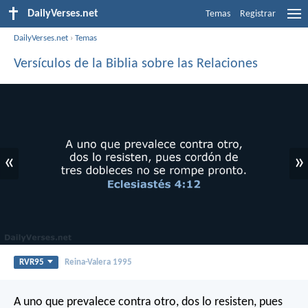
DailyVerses.net
Temas
Registrar
DailyVerses.net
›
Temas
Versículos de la Biblia sobre las Relaciones
«
»
RVR95
Reina-Valera 1995
A uno que prevalece contra otro, dos lo resisten, pues