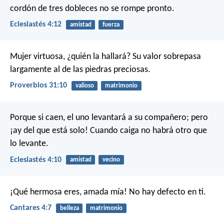
cordón de tres dobleces no se rompe pronto.
Eclesiastés 4:12
amistad
fuerza
Mujer virtuosa, ¿quién la hallará?
Su valor sobrepasa
largamente al de las piedras preciosas.
Proverbios 31:10
valioso
matrimonio
Porque si caen, el uno levantará a su compañero; pero
¡ay del que está solo! Cuando caiga no habrá otro que
lo levante.
Eclesiastés 4:10
amistad
vecino
¡Qué hermosa eres, amada mía!
No hay defecto en ti.
Cantares 4:7
belleza
matrimonio