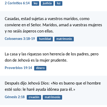
2 Corintios 6:14
ley
justicia
luz
Casadas, estad sujetas a vuestros maridos, como
conviene en el Señor. Maridos, amad a vuestras mujeres
y no seáis ásperos con ellas.
Colosenses 3:18-19
humildad
matrimonio
La casa y las riquezas son herencia de los padres,
pero
don de Jehová es la mujer prudente.
Proverbios 19:14
dinero
Después dijo Jehová Dios: «No es bueno que el hombre
esté solo: le haré ayuda idónea para él.»
Génesis 2:18
creación
matrimonio