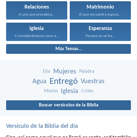
Relaciones
Matrimonio
A uno que prevalece...
El que encuentra esposa...
Iglesia
Esperanza
Y considerémonos unos a...
Porque yo sé los...
Más Temas...
Mujeres
Ella
Palabra
Entregó
Agua
Vuestras
Iglesia
Mismo
Cristo
Buscar versículos de la Biblia
Versículo de la Biblia del día