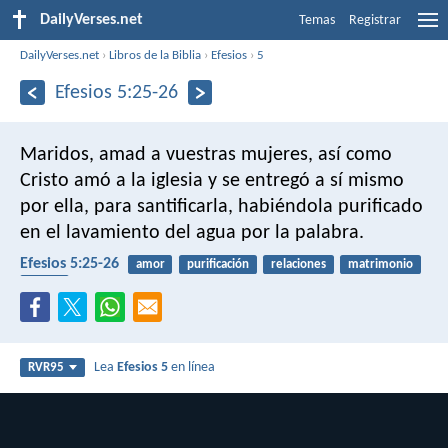
DailyVerses.net
Temas
Registrar
DailyVerses.net
›
Libros de la Biblia
›
Efesios
›
5
Efesios 5:25-26
Maridos, amad a vuestras mujeres, así como
Cristo amó a la iglesia y se entregó a sí mismo
por ella, para santificarla, habiéndola purificado
en el lavamiento del agua por la palabra.
Efesios 5:25-26
amor
purificación
relaciones
matrimonio
iglesia
Lea
Efesios 5
en línea
RVR95