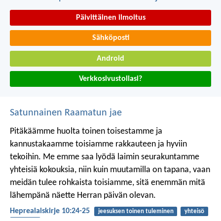
Päivittäinen ilmoitus
Sähköposti
Android
Verkkosivustollasi?
Satunnainen Raamatun jae
Pitäkäämme huolta toinen toisestamme ja
kannustakaamme toisiamme rakkauteen ja hyviin
tekoihin. Me emme saa lyödä laimin seurakuntamme
yhteisiä kokouksia, niin kuin muutamilla on tapana, vaan
meidän tulee rohkaista toisiamme, sitä enemmän mitä
lähempänä näette Herran päivän olevan.
Heprealaiskirje 10:24-25
jeesuksen toinen tuleminen
yhteisö