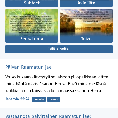
Suhteet
Avioliitto
Seurakunta
Toivo
Lisää aiheita…
Päivän Raamatun jae
Voiko kukaan kätkeytyä sellaiseen piilopaikkaan, etten
minä häntä näkisi? sanoo Herra.
Enkö minä ole läsnä
kaikkialla niin taivaassa kuin maassa? sanoo Herra.
Jeremia 23:24
Jumala
taivas
Vastaanota päivittäinen Raamatun jae: