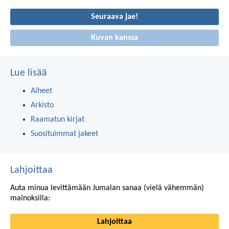
rohkaisu
Seuraava jae!
Kuvan kanssa
Lue lisää
Aiheet
Arkisto
Raamatun kirjat
Suosituimmat jakeet
Lahjoittaa
Auta minua levittämään Jumalan sanaa (vielä vähemmän)
mainoksilla:
Lahjoittaa