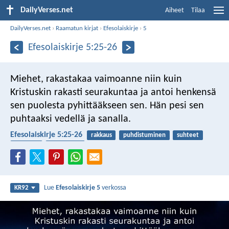
DailyVerses.net
Aiheet
Tilaa
DailyVerses.net
›
Raamatun kirjat
›
Efesolaiskirje
›
5
Efesolaiskirje 5:25-26
Miehet, rakastakaa vaimoanne niin kuin
Kristuskin rakasti seurakuntaa ja antoi henkensä
sen puolesta pyhittääkseen sen. Hän pesi sen
puhtaaksi vedellä ja sanalla.
Efesolaiskirje 5:25-26
rakkaus
puhdistuminen
suhteet
avioliitto
seurakunta
Lue
Efesolaiskirje 5
verkossa
KR92