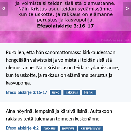
«
»
Rukoilen, että hän sanomattomassa kirkkaudessaan
hengellään vahvistaisi ja voimistaisi teidän sisäistä
olemustanne. Näin Kristus asuu teidän sydämissänne,
kun te uskotte, ja rakkaus on elämänne perustus ja
kasvupohja.
Efesolaiskirje 3:16-17
usko
rakkaus
Henki
Aina nöyrinä, lempeinä ja kärsivällisinä. Auttakoon
rakkaus teitä tulemaan toimeen keskenänne.
Efesolaiskirje 4:2
rakkaus
nöyryys
kärsivällisyys