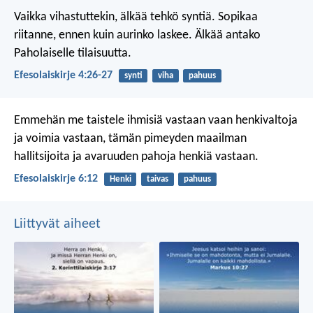
Vaikka vihastuttekin, älkää tehkö syntiä. Sopikaa
riitanne, ennen kuin aurinko laskee. Älkää antako
Paholaiselle tilaisuutta.
Efesolaiskirje 4:26-27
synti
viha
pahuus
Emmehän me taistele ihmisiä vastaan vaan henkivaltoja
ja voimia vastaan, tämän pimeyden maailman
hallitsijoita ja avaruuden pahoja henkiä vastaan.
Efesolaiskirje 6:12
Henki
taivas
pahuus
Liittyvät aiheet