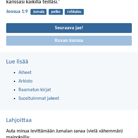
kanssasi kaikilla teilläsi.’
Joosua 1:9
Jumala
pelko
rohkaisu
Seuraava jae!
Kuvan kanssa
Lue lisää
Aiheet
Arkisto
Raamatun kirjat
Suosituimmat jakeet
Lahjoittaa
Auta minua levittämään Jumalan sanaa (vielä vähemmän)
mainoksilla: