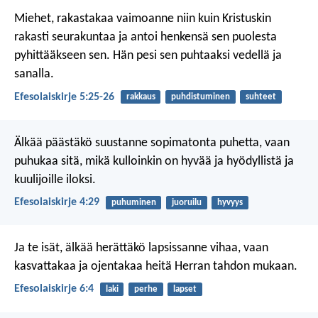
Miehet, rakastakaa vaimoanne niin kuin Kristuskin
rakasti seurakuntaa ja antoi henkensä sen puolesta
pyhittääkseen sen. Hän pesi sen puhtaaksi vedellä ja
sanalla.
Efesolaiskirje 5:25-26
rakkaus
puhdistuminen
suhteet
Älkää päästäkö suustanne sopimatonta puhetta, vaan
puhukaa sitä, mikä kulloinkin on hyvää ja hyödyllistä ja
kuulijoille iloksi.
Efesolaiskirje 4:29
puhuminen
juoruilu
hyvyys
Ja te isät, älkää herättäkö lapsissanne vihaa, vaan
kasvattakaa ja ojentakaa heitä Herran tahdon mukaan.
Efesolaiskirje 6:4
laki
perhe
lapset