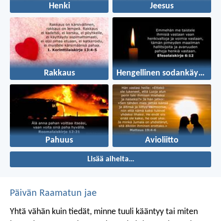
Henki
Jeesus
Rakkaus
Hengellinen sodankäynti
Pahuus
Avioliitto
Lisää aiheita…
Päivän Raamatun jae
Yhtä vähän kuin tiedät, minne tuuli kääntyy
tai miten