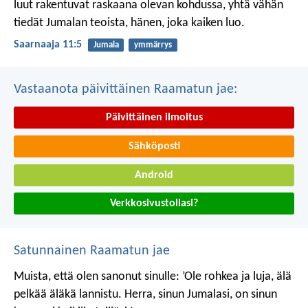
luut rakentuvat raskaana olevan kohdussa,
yhtä vähän
tiedät Jumalan teoista,
hänen, joka kaiken luo.
Saarnaaja 11:5
Jumala
ymmärrys
Vastaanota päivittäinen Raamatun jae:
Päivittäinen ilmoitus
Sähköposti
Android
Verkkosivustollasi?
Satunnainen Raamatun jae
Muista, että olen sanonut sinulle: ’Ole rohkea ja luja, älä
pelkää äläkä lannistu. Herra, sinun Jumalasi, on sinun