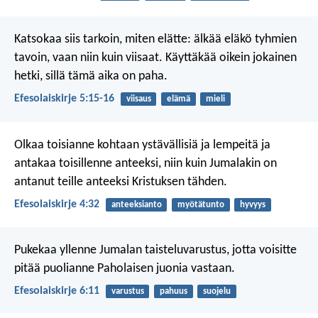
Katsokaa siis tarkoin, miten elätte: älkää eläkö tyhmien
tavoin, vaan niin kuin viisaat. Käyttäkää oikein jokainen
hetki, sillä tämä aika on paha.
Efesolaiskirje 5:15-16
viisaus
elämä
mieli
Olkaa toisianne kohtaan ystävällisiä ja lempeitä ja
antakaa toisillenne anteeksi, niin kuin Jumalakin on
antanut teille anteeksi Kristuksen tähden.
Efesolaiskirje 4:32
anteeksianto
myötätunto
hyvyys
Pukekaa yllenne Jumalan taisteluvarustus, jotta voisitte
pitää puolianne Paholaisen juonia vastaan.
Efesolaiskirje 6:11
varustus
pahuus
suojelu