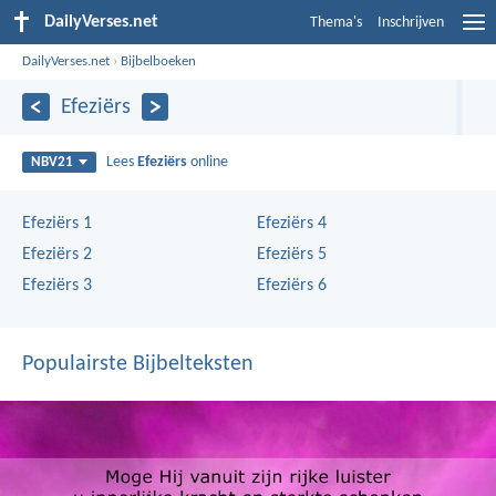
DailyVerses.net
Thema's
Inschrijven
DailyVerses.net
›
Bijbelboeken
Efeziërs
Lees
Efeziërs
online
NBV21
Efeziërs 1
Efeziërs 4
Efeziërs 2
Efeziërs 5
Efeziërs 3
Efeziërs 6
Populairste Bijbelteksten