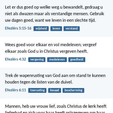
Let er dus goed op welke weg u bewandelt, gedraag u
niet als dwazen maar als verstandige mensen. Gebruik
uw dagen goed, want we leven in een slechte tijd.
Efeziërs 5:15-16
wijsheid
leven
verstand
Wees goed voor elkaar en vol medeleven; vergeef
elkaar zoals God u in Christus vergeven heeft.
Efeziërs 4:32
vergeving
medeleven
goedheid
Trek de wapenrusting van God aan om stand te kunnen
houden tegen de listen van de duivel.
Efeziërs 6:11
toerusting
kwaad
bescherming
Mannen, heb uw vrouw lief, zoals Christus de kerk heeft