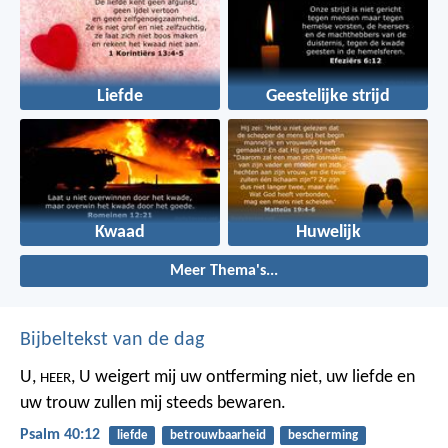
Liefde
Geestelijke strijd
Kwaad
Huwelijk
Meer Thema's...
Bijbeltekst van de dag
U,
,
U weigert mij uw ontferming niet,
uw liefde en
HEER
uw trouw
zullen mij steeds bewaren.
Psalm 40:12
liefde
betrouwbaarheid
bescherming