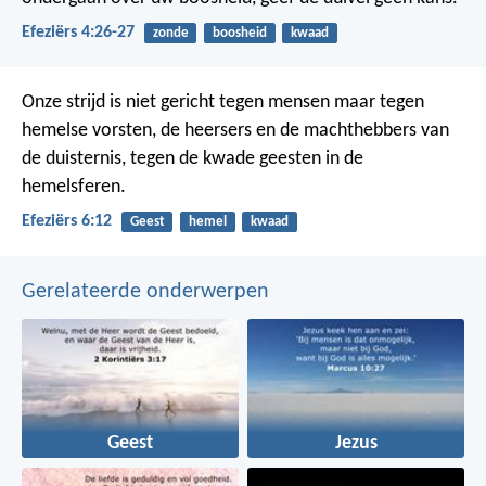
Efeziërs 4:26-27
zonde
boosheid
kwaad
Onze strijd is niet gericht tegen mensen maar tegen
hemelse vorsten, de heersers en de machthebbers van
de duisternis, tegen de kwade geesten in de
hemelsferen.
Efeziërs 6:12
Geest
hemel
kwaad
Gerelateerde onderwerpen
Geest
Jezus