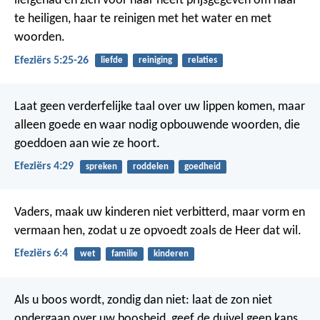
liefgehad en zich voor haar heeft prijsgegeven om haar
te heiligen, haar te reinigen met het water en met
woorden.
Efeziërs 5:25-26
liefde
reiniging
relaties
Laat geen verderfelijke taal over uw lippen komen, maar
alleen goede en waar nodig opbouwende woorden, die
goeddoen aan wie ze hoort.
Efeziërs 4:29
spreken
roddelen
goedheid
Vaders, maak uw kinderen niet verbitterd, maar vorm en
vermaan hen, zodat u ze opvoedt zoals de Heer dat wil.
Efeziërs 6:4
wet
familie
kinderen
Als u boos wordt, zondig dan niet: laat de zon niet
ondergaan over uw boosheid, geef de duivel geen kans.