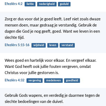
Efeziërs 4:2
liefde
nederigheid
geduld
Zorg er dus voor dat je goed leeft. Leef niet zoals dwaze
mensen doen, maar gedraag je verstandig. Gebruik de
dagen die God je nog geeft, goed. Want we leven in een
slechte tijd.
Efeziërs 5:15-16
wijsheid
leven
verstand
Wees goed en hartelijk voor elkaar. En vergeef elkaar.
Want God heeft ook jullie fouten vergeven, omdat
Christus voor jullie gestorven is.
Efeziërs 4:32
vergeving
medeleven
goedheid
Gebruik Gods wapens, en verdedig je daarmee tegen de
slechte bedoelingen van de duivel.