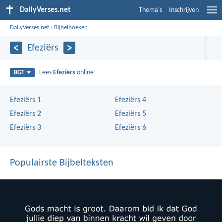
DailyVerses.net
Thema's
Inschrijven
DailyVerses.net
›
Bijbelboeken
Efeziërs
Lees
Efeziërs
online
BGT
Efeziërs 1
Efeziërs 4
Efeziërs 2
Efeziërs 5
Efeziërs 3
Efeziërs 6
Populairste Bijbelteksten