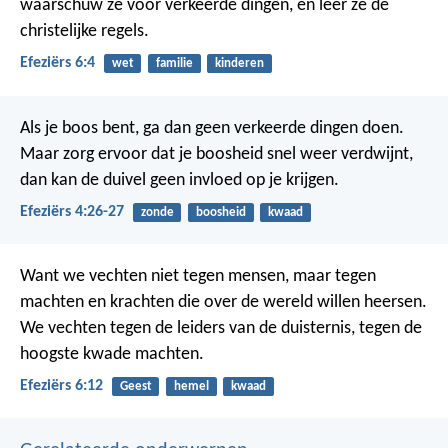
waarschuw ze voor verkeerde dingen, en leer ze de
christelijke regels.
Efeziërs 6:4
wet
familie
kinderen
Als je boos bent, ga dan geen verkeerde dingen doen.
Maar zorg ervoor dat je boosheid snel weer verdwijnt,
dan kan de duivel geen invloed op je krijgen.
Efeziërs 4:26-27
zonde
boosheid
kwaad
Want we vechten niet tegen mensen, maar tegen
machten en krachten die over de wereld willen heersen.
We vechten tegen de leiders van de duisternis, tegen de
hoogste kwade machten.
Efeziërs 6:12
Geest
hemel
kwaad