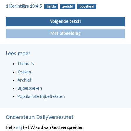
1 Korintiërs 13:4-5
liefde
geduld
boosheid
Volgende tekst!
Met afbeelding
Lees meer
Thema's
Zoeken
Archief
Bijbelboeken
Populairste Bijbelteksten
Ondersteun DailyVerses.net
Help
mij
het Woord van God verspreiden: