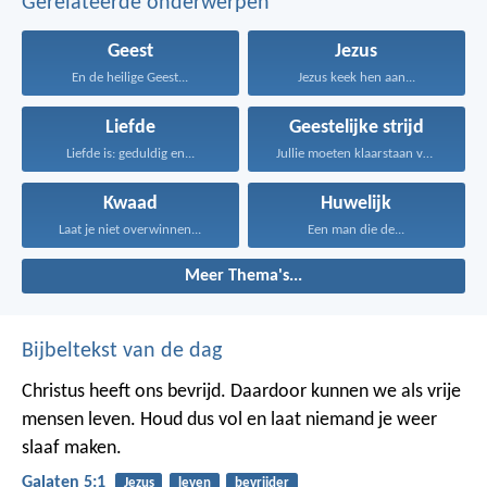
Gerelateerde onderwerpen
Geest
Jezus
En de heilige Geest...
Jezus keek hen aan...
Liefde
Geestelijke strijd
Liefde is: geduldig en...
Jullie moeten klaarstaan voor...
Kwaad
Huwelijk
Laat je niet overwinnen...
Een man die de...
Meer Thema's...
Bijbeltekst van de dag
Christus heeft ons bevrijd. Daardoor kunnen we als vrije
mensen leven. Houd dus vol en laat niemand je weer
slaaf maken.
Galaten 5:1
Jezus
leven
bevrijder