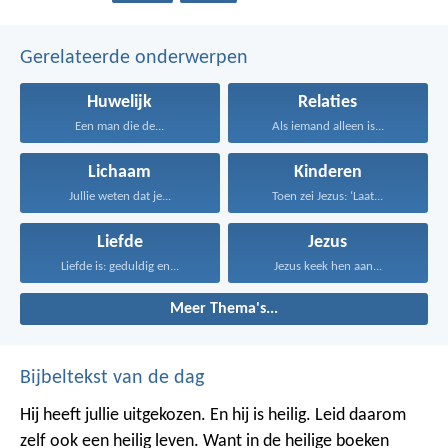
Gerelateerde onderwerpen
Huwelijk
Relaties
Een man die de...
Als iemand alleen is...
Lichaam
Kinderen
Jullie weten dat je...
Toen zei Jezus: ‘Laat...
Liefde
Jezus
Liefde is: geduldig en...
Jezus keek hen aan...
Meer Thema's...
Bijbeltekst van de dag
Hij heeft jullie uitgekozen. En hij is heilig. Leid daarom
zelf ook een heilig leven. Want in de heilige boeken