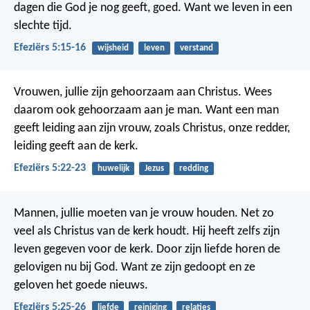
dagen die God je nog geeft, goed. Want we leven in een
slechte tijd.
Efeziërs 5:15-16
wijsheid
leven
verstand
Vrouwen, jullie zijn gehoorzaam aan Christus. Wees
daarom ook gehoorzaam aan je man. Want een man
geeft leiding aan zijn vrouw, zoals Christus, onze redder,
leiding geeft aan de kerk.
Efeziërs 5:22-23
huwelijk
Jezus
redding
Mannen, jullie moeten van je vrouw houden. Net zo
veel als Christus van de kerk houdt. Hij heeft zelfs zijn
leven gegeven voor de kerk. Door zijn liefde horen de
gelovigen nu bij God. Want ze zijn gedoopt en ze
geloven het goede nieuws.
Efeziërs 5:25-26
liefde
reiniging
relaties