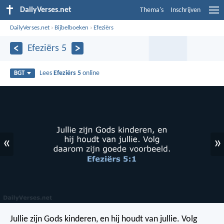
DailyVerses.net
Thema's
Inschrijven
DailyVerses.net
›
Bijbelboeken
›
Efeziërs
Efeziërs 5
Lees
Efeziërs 5
online
BGT
«
»
Jullie zijn Gods kinderen, en hij houdt van jullie. Volg