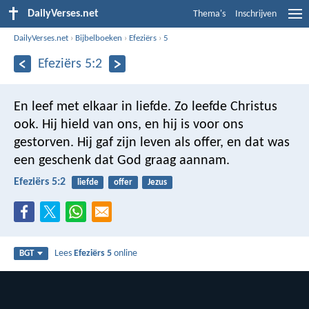
DailyVerses.net
Thema's
Inschrijven
DailyVerses.net
›
Bijbelboeken
›
Efeziërs
›
5
Efeziërs 5:2
En leef met elkaar in liefde. Zo leefde Christus
ook. Hij hield van ons, en hij is voor ons
gestorven. Hij gaf zijn leven als offer, en dat was
een geschenk dat God graag aannam.
Efeziërs 5:2
liefde
offer
Jezus
Lees
Efeziërs 5
online
BGT