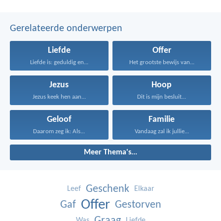
Gerelateerde onderwerpen
Liefde
Offer
Liefde is: geduldig en...
Het grootste bewijs van...
Jezus
Hoop
Jezus keek hen aan...
Dit is mijn besluit...
Geloof
Familie
Daarom zeg ik: Als...
Vandaag zal ik jullie...
Meer Thema's...
Geschenk
Leef
Elkaar
Offer
Gaf
Gestorven
Graag
Was
Liefde