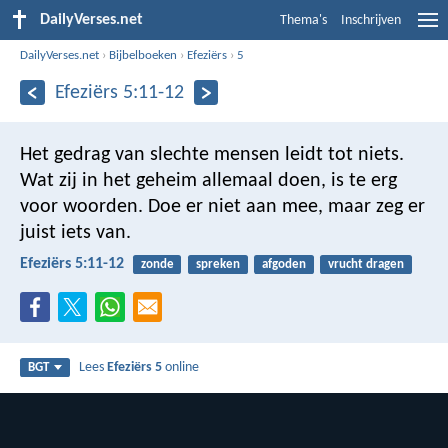
DailyVerses.net
Thema's
Inschrijven
DailyVerses.net
›
Bijbelboeken
›
Efeziërs
›
5
Efeziërs 5:11-12
Het gedrag van slechte mensen leidt tot niets.
Wat zij in het geheim allemaal doen, is te erg
voor woorden. Doe er niet aan mee, maar zeg er
juist iets van.
Efeziërs 5:11-12
zonde
spreken
afgoden
vrucht dragen
Lees
Efeziërs 5
online
BGT