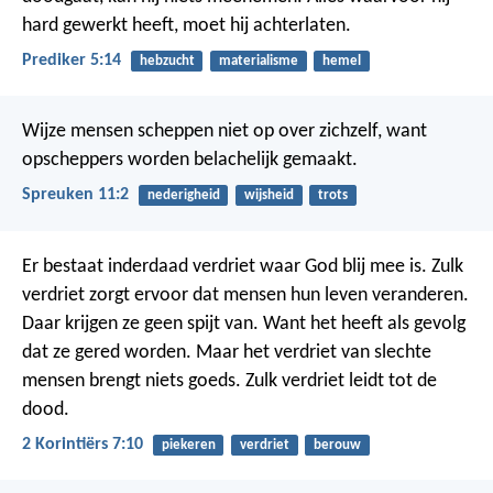
hard gewerkt heeft, moet hij achterlaten.
Prediker 5:14
hebzucht
materialisme
hemel
Wijze mensen scheppen niet op over zichzelf,
want
opscheppers worden belachelijk gemaakt.
Spreuken 11:2
nederigheid
wijsheid
trots
Er bestaat inderdaad verdriet waar God blij mee is. Zulk
verdriet zorgt ervoor dat mensen hun leven veranderen.
Daar krijgen ze geen spijt van. Want het heeft als gevolg
dat ze gered worden. Maar het verdriet van slechte
mensen brengt niets goeds. Zulk verdriet leidt tot de
dood.
2 Korintiërs 7:10
piekeren
verdriet
berouw