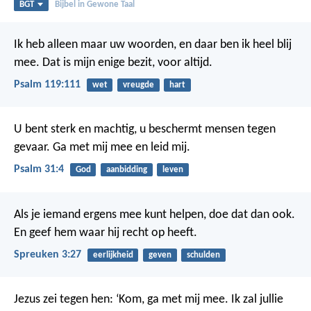
BGT
Bijbel in Gewone Taal
Ik heb alleen maar uw woorden,
en daar ben ik heel blij
mee.
Dat is mijn enige bezit, voor altijd.
Psalm 119:111
wet
vreugde
hart
U bent sterk en machtig,
u beschermt mensen tegen
gevaar.
Ga met mij mee en leid mij.
Psalm 31:4
God
aanbidding
leven
Als je iemand ergens mee kunt helpen, doe dat dan ook.
En geef hem waar hij recht op heeft.
Spreuken 3:27
eerlijkheid
geven
schulden
Jezus zei tegen hen: ‘Kom, ga met mij mee. Ik zal jullie