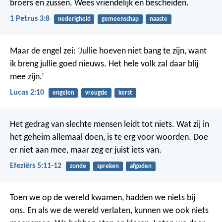
broers en zussen. Wees vriendelijk en bescheiden.
1 Petrus 3:8
nederigheid
gemeenschap
naaste
Maar de engel zei: ‘Jullie hoeven niet bang te zijn, want
ik breng jullie goed nieuws. Het hele volk zal daar blij
mee zijn.’
Lucas 2:10
engelen
vreugde
kerst
Het gedrag van slechte mensen leidt tot niets. Wat zij in
het geheim allemaal doen, is te erg voor woorden. Doe
er niet aan mee, maar zeg er juist iets van.
Efeziërs 5:11-12
zonde
spreken
afgoden
Toen we op de wereld kwamen, hadden we niets bij
ons. En als we de wereld verlaten, kunnen we ook niets