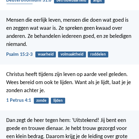
Deuteronomium 31:6
betrouwbaarheid
angst
bescherming
Mensen die eerlijk leven,
mensen die doen wat goed is
en zeggen wat waar is.
Ze spreken geen kwaad over
anderen.
Ze behandelen iedereen goed,
en ze beledigen
niemand.
Psalm 15:2-3
waarheid
volmaaktheid
roddelen
Christus heeft tijdens zijn leven op aarde veel geleden.
Wees bereid om ook te lijden. Want als je lijdt, laat je je
zonden achter je.
1 Petrus 4:1
zonde
lijden
Dan zegt de heer tegen hem: ‘Uitstekend! Jij bent een
goede en trouwe dienaar. Je hebt trouw gezorgd voor
een klein bedrag. Daarom krijg je de leiding over grote