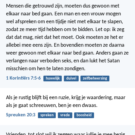
Mensen die getrouwd zijn, moeten dus gewoon met
elkaar naar bed gaan. Een man en een vrouw mogen
wel afspreken om een tijdje niet met elkaar te slapen,
zodat ze meer tijd hebben om te bidden. Let op: ik zeg
dat dat mag, niet dat het moet. Ook moeten ze het er
allebei mee eens zijn. En bovendien moeten ze daarna
weer gewoon met elkaar naar bed gaan. Anders gaan ze
verlangen naar verboden seks, en dan lukt het Satan
misschien om hen te laten zondigen.
1 Korintiërs 7:5-6
huwelijk
duivel
zelfbeheersing
Als je rustig blijft bij een ruzie, krijg je waardering,
maar
als je gaat schreeuwen, ben je een dwaas.
Spreuken 20:3
spreken
vrede
boosheid
Vrienden, tot slot wil ik zeggen waar jullie je mee bezig