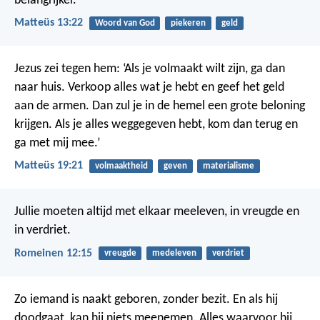
belangrijker.
Matteüs 13:22
Woord van God
piekeren
geld
Jezus zei tegen hem: ‘Als je volmaakt wilt zijn, ga dan
naar huis. Verkoop alles wat je hebt en geef het geld
aan de armen. Dan zul je in de hemel een grote beloning
krijgen. Als je alles weggegeven hebt, kom dan terug en
ga met mij mee.’
Matteüs 19:21
volmaaktheid
geven
materialisme
Jullie moeten altijd met elkaar meeleven, in vreugde en
in verdriet.
Romeinen 12:15
vreugde
medeleven
verdriet
Zo iemand is naakt geboren, zonder bezit. En als hij
doodgaat, kan hij niets meenemen. Alles waarvoor hij