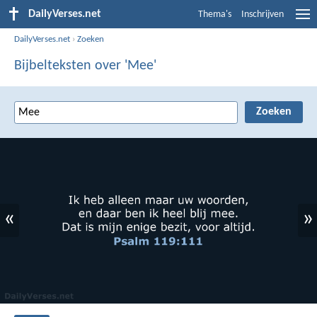
DailyVerses.net
Thema's
Inschrijven
DailyVerses.net
›
Zoeken
Bijbelteksten over 'Mee'
«
»