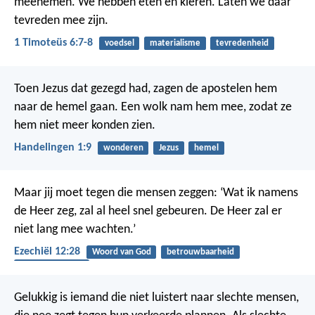
meenemen. We hebben eten en kleren. Laten we daar
tevreden mee zijn.
1 Timoteüs 6:7-8
voedsel
materialisme
tevredenheid
Toen Jezus dat gezegd had, zagen de apostelen hem
naar de hemel gaan. Een wolk nam hem mee, zodat ze
hem niet meer konden zien.
Handelingen 1:9
wonderen
Jezus
hemel
Maar jij moet tegen die mensen zeggen: ‘Wat ik namens
de Heer zeg, zal al heel snel gebeuren. De Heer zal er
niet lang mee wachten.’
Ezechiël 12:28
Woord van God
betrouwbaarheid
gehoorzaamheid
Gelukkig is iemand die niet luistert naar slechte mensen,