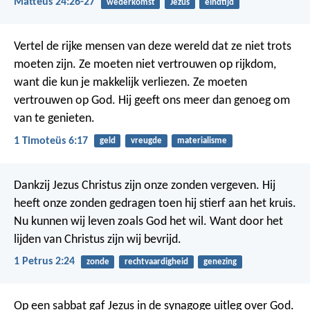
Matteüs 24:26-27
wederkomst
Jezus
eindtijd
Vertel de rijke mensen van deze wereld dat ze niet trots
moeten zijn. Ze moeten niet vertrouwen op rijkdom,
want die kun je makkelijk verliezen. Ze moeten
vertrouwen op God. Hij geeft ons meer dan genoeg om
van te genieten.
1 Timoteüs 6:17
geld
vreugde
materialisme
Dankzij Jezus Christus zijn onze zonden vergeven. Hij
heeft onze zonden gedragen toen hij stierf aan het kruis.
Nu kunnen wij leven zoals God het wil. Want door het
lijden van Christus zijn wij bevrijd.
1 Petrus 2:24
zonde
rechtvaardigheid
genezing
Op een sabbat gaf Jezus in de synagoge uitleg over God.