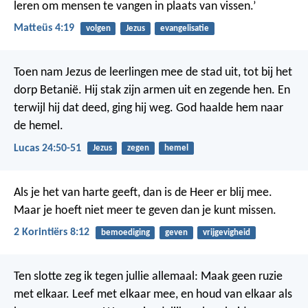
leren om mensen te vangen in plaats van vissen.’
Matteüs 4:19
volgen
Jezus
evangelisatie
Toen nam Jezus de leerlingen mee de stad uit, tot bij het
dorp Betanië. Hij stak zijn armen uit en zegende hen. En
terwijl hij dat deed, ging hij weg. God haalde hem naar
de hemel.
Lucas 24:50-51
Jezus
zegen
hemel
Als je het van harte geeft, dan is de Heer er blij mee.
Maar je hoeft niet meer te geven dan je kunt missen.
2 Korintiërs 8:12
bemoediging
geven
vrijgevigheid
Ten slotte zeg ik tegen jullie allemaal: Maak geen ruzie
met elkaar. Leef met elkaar mee, en houd van elkaar als