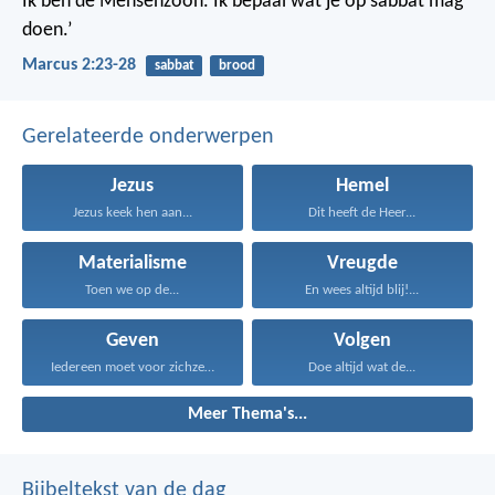
Ik ben de Mensenzoon. Ik bepaal wat je op sabbat mag
doen.’
Marcus 2:23-28
sabbat
brood
Gerelateerde onderwerpen
Jezus
Hemel
Jezus keek hen aan...
Dit heeft de Heer...
Materialisme
Vreugde
Toen we op de...
En wees altijd blij!...
Geven
Volgen
Iedereen moet voor zichzelf...
Doe altijd wat de...
Meer Thema's...
Bijbeltekst van de dag