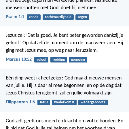
die nee zegt tegen hun verkeerde plannen.
Als slechte
mensen spotten met God,
doet hij niet mee.
Psalm 1:1
zonde
rechtvaardigheid
zegen
Jezus zei: ‘Dat is goed. Je bent beter geworden dankzij je
geloof.’ Op datzelfde moment kon de man weer zien. Hij
ging met Jezus mee, op weg naar Jeruzalem.
Marcus 10:52
geloof
redding
genezing
Eén ding weet ik heel zeker: God maakt nieuwe mensen
van jullie. Hij is daar al mee begonnen, en op de dag dat
Jezus Christus terugkomt, zullen jullie volmaakt zijn.
Filippenzen 1:6
Jezus
wederkomst
wedergeboorte
God zelf geeft ons moed en kracht om vol te houden. En
ik bid dat God jullie zal helpen om het voorbeeld van