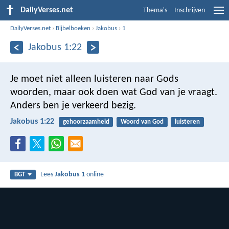
DailyVerses.net
Thema's
Inschrijven
DailyVerses.net
›
Bijbelboeken
›
Jakobus
›
1
Jakobus 1:22
Je moet niet alleen luisteren naar Gods
woorden, maar ook doen wat God van je vraagt.
Anders ben je verkeerd bezig.
Jakobus 1:22
gehoorzaamheid
Woord van God
luisteren
Lees
Jakobus 1
online
BGT