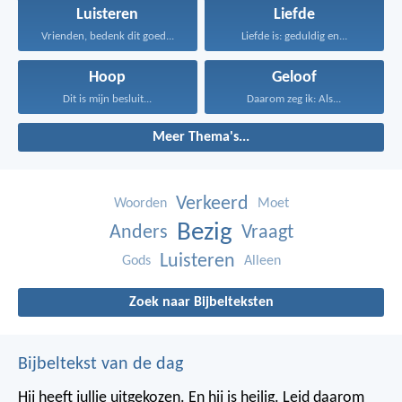
Luisteren
Liefde
Vrienden, bedenk dit goed...
Liefde is: geduldig en...
Hoop
Geloof
Dit is mijn besluit...
Daarom zeg ik: Als...
Meer Thema's...
Verkeerd
Woorden
Moet
Bezig
Anders
Vraagt
Luisteren
Gods
Alleen
Zoek naar Bijbelteksten
Bijbeltekst van de dag
Hij heeft jullie uitgekozen. En hij is heilig. Leid daarom